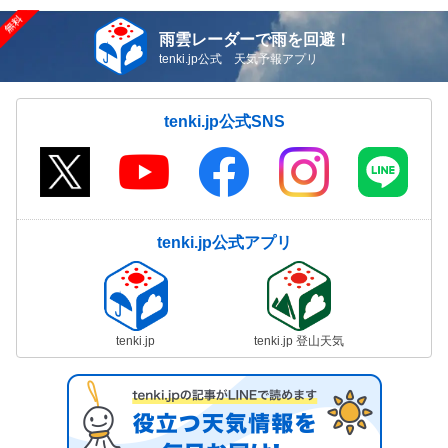
雨雲レーダーで雨を回避！
tenki.jp公式 天気予報アプリ
tenki.jp公式SNS
tenki.jp公式アプリ
tenki.jp
tenki.jp 登山天気