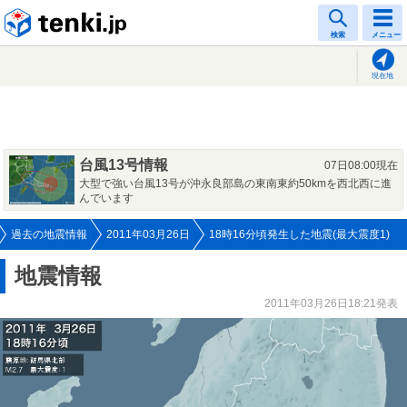
tenki.jp
検索
メニュー
現在地
台風13号情報
07日08:00現在
大型で強い台風13号が沖永良部島の東南東約50kmを西北西に進
んでいます
過去の地震情報
2011年03月26日
18時16分頃発生した地震(最大震度1)
地震情報
2011年03月26日18:21発表