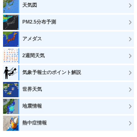
天気図
PM2.5分布予測
アメダス
2週間天気
気象予報士のポイント解説
世界天気
地震情報
熱中症情報