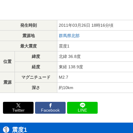
発生時刻
2011年03月26日 18時16分頃
震源地
群馬県北部
最大震度
震度1
緯度
北緯 36.8度
位置
経度
東経 138.9度
マグニチュード
M2.7
震源
深さ
約10km
Twitter
Facebook
LINE
震度1