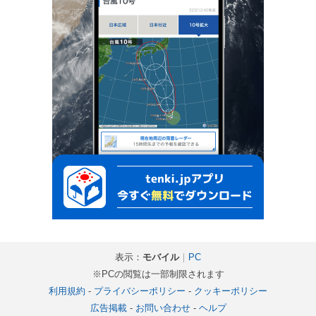
表示：
モバイル
｜
PC
※PCの閲覧は一部制限されます
利用規約
-
プライバシーポリシー
-
クッキーポリシー
広告掲載
-
お問い合わせ
-
ヘルプ