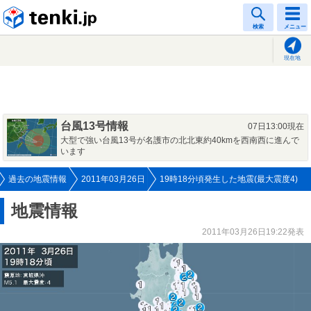
tenki.jp
検索
メニュー
現在地
台風13号情報
07日13:00現在
大型で強い台風13号が名護市の北北東約40kmを西南西に進んで
います
過去の地震情報
2011年03月26日
19時18分頃発生した地震(最大震度4)
地震情報
2011年03月26日19:22発表