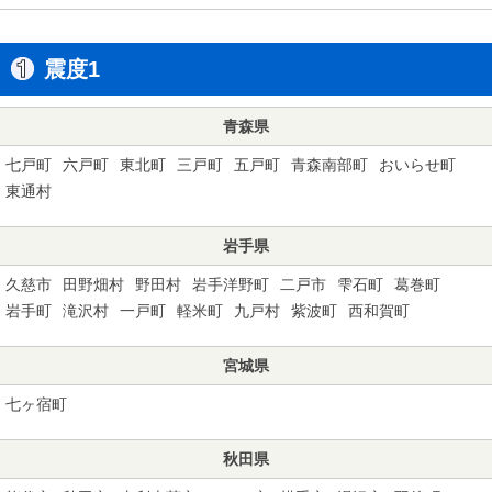
震度1
青森県
七戸町
六戸町
東北町
三戸町
五戸町
青森南部町
おいらせ町
東通村
岩手県
久慈市
田野畑村
野田村
岩手洋野町
二戸市
雫石町
葛巻町
岩手町
滝沢村
一戸町
軽米町
九戸村
紫波町
西和賀町
宮城県
七ヶ宿町
秋田県