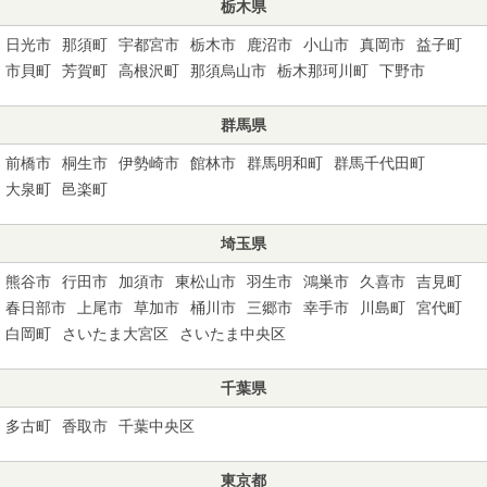
栃木県
日光市
那須町
宇都宮市
栃木市
鹿沼市
小山市
真岡市
益子町
市貝町
芳賀町
高根沢町
那須烏山市
栃木那珂川町
下野市
群馬県
前橋市
桐生市
伊勢崎市
館林市
群馬明和町
群馬千代田町
大泉町
邑楽町
埼玉県
熊谷市
行田市
加須市
東松山市
羽生市
鴻巣市
久喜市
吉見町
春日部市
上尾市
草加市
桶川市
三郷市
幸手市
川島町
宮代町
白岡町
さいたま大宮区
さいたま中央区
千葉県
多古町
香取市
千葉中央区
東京都