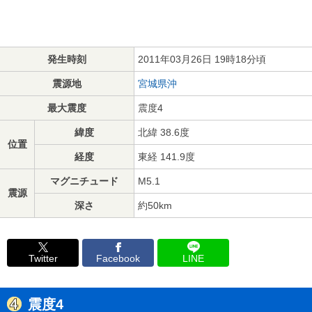
発生時刻
2011年03月26日 19時18分頃
震源地
宮城県沖
最大震度
震度4
緯度
北緯 38.6度
位置
経度
東経 141.9度
マグニチュード
M5.1
震源
深さ
約50km
Twitter
Facebook
LINE
震度4