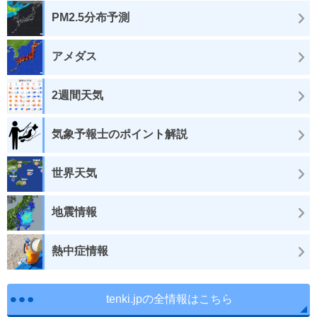
PM2.5分布予測
アメダス
2週間天気
気象予報士のポイント解説
世界天気
地震情報
熱中症情報
tenki.jpの全情報はこちら