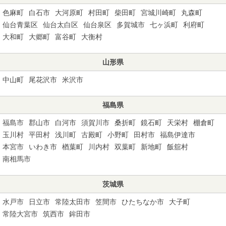
色麻町
白石市
大河原町
村田町
柴田町
宮城川崎町
丸森町
仙台青葉区
仙台太白区
仙台泉区
多賀城市
七ヶ浜町
利府町
大和町
大郷町
富谷町
大衡村
山形県
中山町
尾花沢市
米沢市
福島県
福島市
郡山市
白河市
須賀川市
桑折町
鏡石町
天栄村
棚倉町
玉川村
平田村
浅川町
古殿町
小野町
田村市
福島伊達市
本宮市
いわき市
楢葉町
川内村
双葉町
新地町
飯舘村
南相馬市
茨城県
水戸市
日立市
常陸太田市
笠間市
ひたちなか市
大子町
常陸大宮市
筑西市
鉾田市