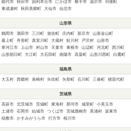
能代市
秋田市
由利本荘市
にかほ市
横手市
湯沢市
羽後町
東成瀬村
秋田美郷町
大仙市
仙北市
山形県
鶴岡市
酒田市
三川町
遊佐町
庄内町
新庄市
山形金山町
最上町
舟形町
真室川町
大蔵村
鮭川村
戸沢村
山形市
寒河江市
上山市
村山市
天童市
東根市
山辺町
河北町
西川町
山形朝日町
大江町
大石田町
南陽市
高畠町
山形川西町
白鷹町
福島県
大玉村
西郷村
泉崎村
矢吹町
矢祭町
石川町
三春町
猪苗代町
茨城県
高萩市
北茨城市
茨城町
東海村
那珂市
城里町
小美玉市
土浦市
石岡市
結城市
つくば市
茨城鹿嶋市
美浦村
坂東市
稲敷市
かすみがうら市
行方市
桜川市