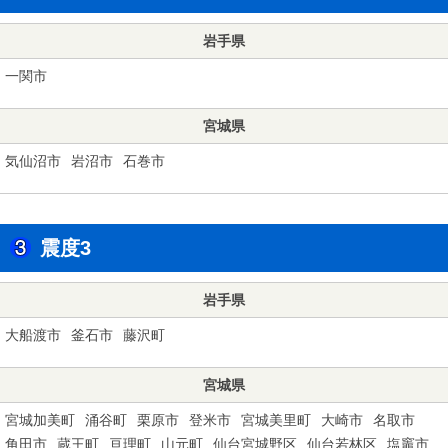
岩手県
一関市
宮城県
気仙沼市
岩沼市
石巻市
震度3
岩手県
大船渡市
釜石市
藤沢町
宮城県
宮城加美町
涌谷町
栗原市
登米市
宮城美里町
大崎市
名取市
角田市
蔵王町
亘理町
山元町
仙台宮城野区
仙台若林区
塩竈市