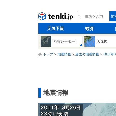
tenki.jp
検
天気予報
観測
雨雲レーダー
天気図
トップ
地震情報
過去の地震情報
2011年
地震情報