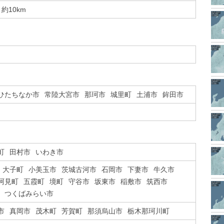
約10km
ひたちなか市
常陸大宮市
那珂市
城里町
土浦市
鉾田市
町
田村市
いわき市
大子町
小美玉市
茨城古河市
石岡市
下妻市
牛久市
阿見町
五霞町
境町
守谷市
坂東市
稲敷市
筑西市
つくばみらい市
市
真岡市
茂木町
芳賀町
那須烏山市
栃木那珂川町