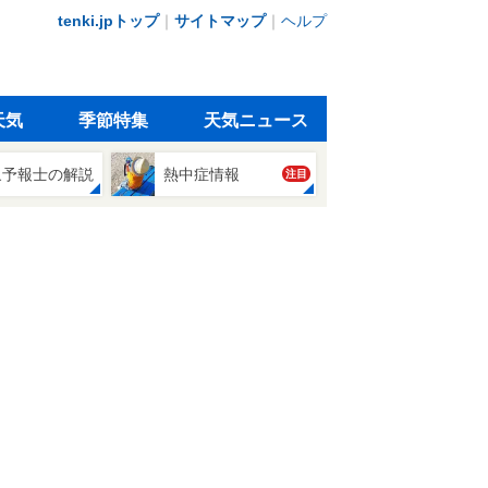
tenki.jpトップ
｜
サイトマップ
｜
ヘルプ
天気
季節特集
天気ニュース
象予報士の解説
熱中症情報
注目