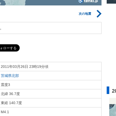
次の地震
。
2011年03月26日 23時19分頃
茨城県北部
震度3
2
北緯 36.7度
東経 140.7度
M4.1