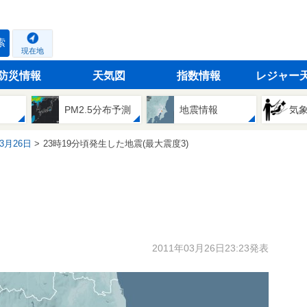
索
現在地
防災情報
天気図
指数情報
レジャー
PM2.5分布予測
地震情報
気
03月26日
23時19分頃発生した地震(最大震度3)
2011年03月26日23:23発表