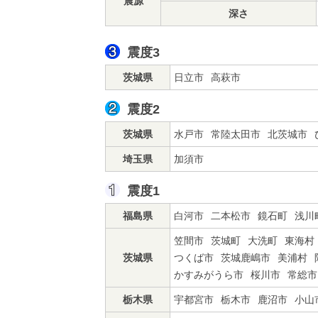
震源
深さ
震度3
茨城県
日立市
高萩市
震度2
茨城県
水戸市
常陸太田市
北茨城市
埼玉県
加須市
震度1
福島県
白河市
二本松市
鏡石町
浅川
笠間市
茨城町
大洗町
東海村
茨城県
つくば市
茨城鹿嶋市
美浦村
かすみがうら市
桜川市
常総市
栃木県
宇都宮市
栃木市
鹿沼市
小山