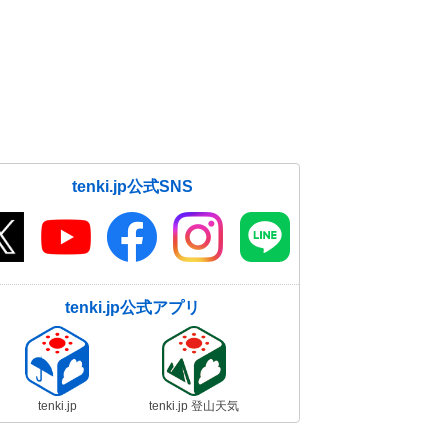
tenki.jp公式SNS
tenki.jp公式アプリ
tenki.jp
tenki.jp 登山天気