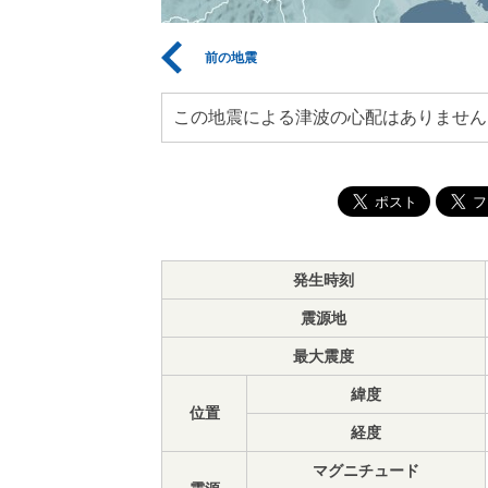
前の地震
この地震による津波の心配はありません
発生時刻
震源地
最大震度
緯度
位置
経度
マグニチュード