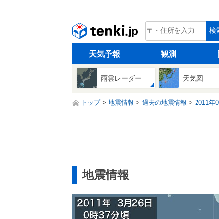
tenki.jp
検
天気予報
観測
雨雲レーダー
天気図
トップ
地震情報
過去の地震情報
2011年
地震情報