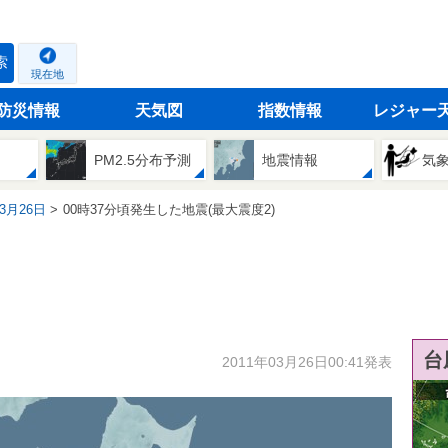
索
現在地
防災情報
天気図
指数情報
レジャー
PM2.5分布予測
地震情報
気
03月26日
00時37分頃発生した地震(最大震度2)
台
2011年03月26日00:41発表