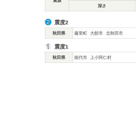
震源
深さ
震度2
秋田県
藤里町
大館市
北秋田市
震度1
秋田県
能代市
上小阿仁村