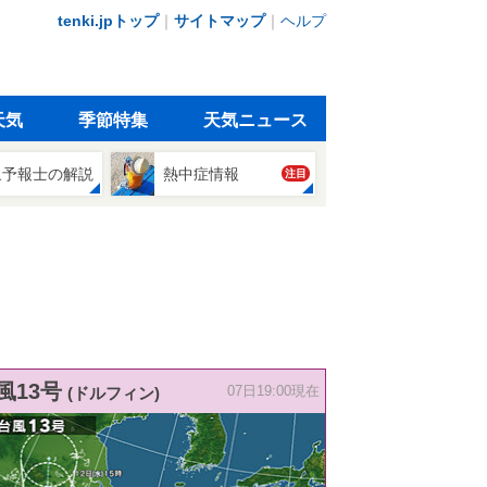
tenki.jpトップ
｜
サイトマップ
｜
ヘルプ
天気
季節特集
天気ニュース
象予報士の解説
熱中症情報
注目
風13号
(ドルフィン)
07日19:00現在