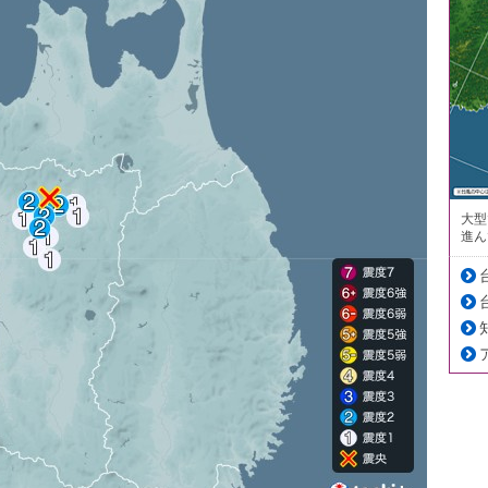
大型
進ん