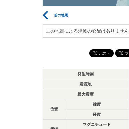
前の地震
この地震による津波の心配はありません
発生時刻
震源地
最大震度
緯度
位置
経度
マグニチュード