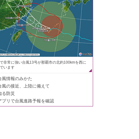
で非常に強い台風13号が那覇市の北約100kmを西に
でいます
台風情報のみかた
台風の接近、上陸に備えて
知る防災
アプリで台風進路予報を確認