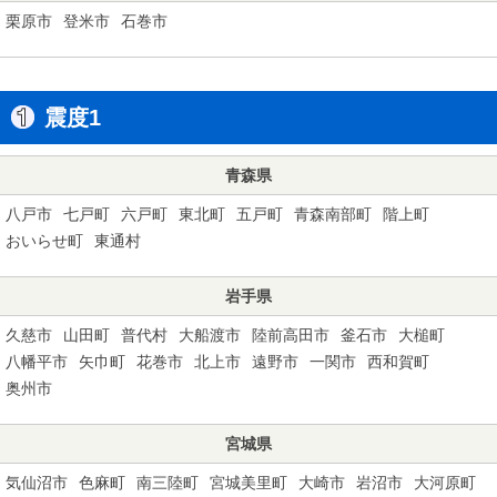
栗原市
登米市
石巻市
震度1
青森県
八戸市
七戸町
六戸町
東北町
五戸町
青森南部町
階上町
おいらせ町
東通村
岩手県
久慈市
山田町
普代村
大船渡市
陸前高田市
釜石市
大槌町
八幡平市
矢巾町
花巻市
北上市
遠野市
一関市
西和賀町
奥州市
宮城県
気仙沼市
色麻町
南三陸町
宮城美里町
大崎市
岩沼市
大河原町