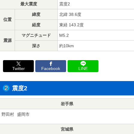
最大震度
震度2
緯度
北緯 38.6度
位置
経度
東経 143.2度
マグニチュード
M5.2
震源
深さ
約10km
Twitter
Facebook
LINE
震度2
岩手県
野田村
盛岡市
宮城県