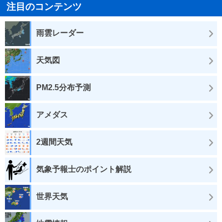
注目のコンテンツ
雨雲レーダー
天気図
PM2.5分布予測
アメダス
2週間天気
気象予報士のポイント解説
世界天気