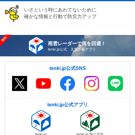
いざという時にあわてないために
確かな情報と行動で防災力アップ
雨雲レーダーで雨を回避！
tenki.jp公式 天気予報アプリ
tenki.jp公式SNS
tenki.jp公式アプリ
tenki.jp
tenki.jp 登山天気