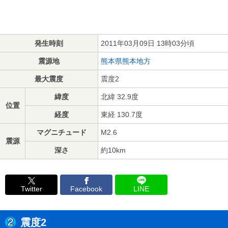
発生時刻
2011年03月09日 13時03分頃
震源地
熊本県熊本地方
最大震度
震度2
緯度
北緯 32.9度
位置
経度
東経 130.7度
マグニチュード
M2.6
震源
深さ
約10km
Twitter
Facebook
LINE
震度2