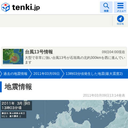
tenki.jp
検索
メニュー
現在地
台風13号情報
09日04:00現在
大型で非常に強い台風13号が石垣島の北約300kmを西に進んでい
ます
過去の地震情報
2011年03月09日
13時03分頃発生した地震(最大震度2)
地震情報
2011年03月09日13:14発表