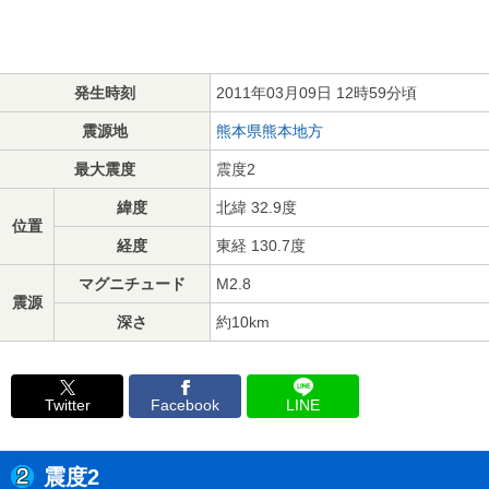
発生時刻
2011年03月09日 12時59分頃
震源地
熊本県熊本地方
最大震度
震度2
緯度
北緯 32.9度
位置
経度
東経 130.7度
マグニチュード
M2.8
震源
深さ
約10km
Twitter
Facebook
LINE
震度2