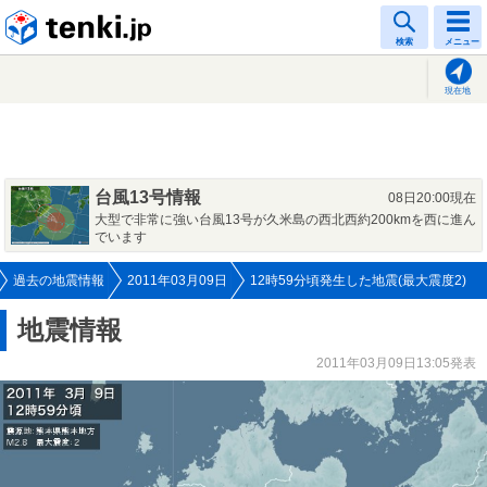
tenki.jp
検索
メニュー
現在地
台風13号情報
08日20:00現在
大型で非常に強い台風13号が久米島の西北西約200kmを西に進ん
でいます
過去の地震情報
2011年03月09日
12時59分頃発生した地震(最大震度2)
地震情報
2011年03月09日13:05発表