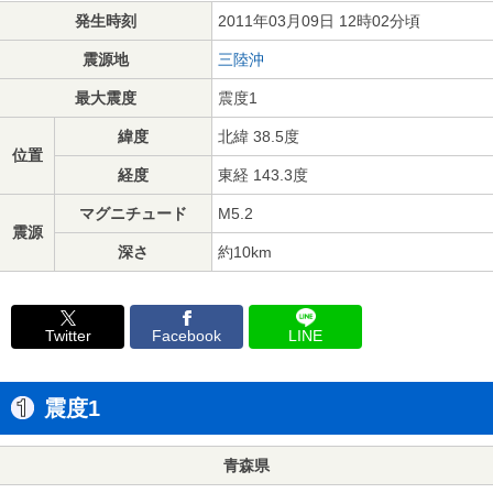
発生時刻
2011年03月09日 12時02分頃
震源地
三陸沖
最大震度
震度1
緯度
北緯 38.5度
位置
経度
東経 143.3度
マグニチュード
M5.2
震源
深さ
約10km
Twitter
Facebook
LINE
震度1
青森県