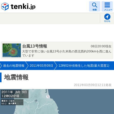
tenki.jp
検索
メニュー
現在地
台風13号情報
08日20:00現在
大型で非常に強い台風13号が久米島の西北西約200kmを西に進ん
でいます
過去の地震情報
2011年03月09日
12時02分頃発生した地震(最大震度1)
地震情報
2011年03月09日12:11発表