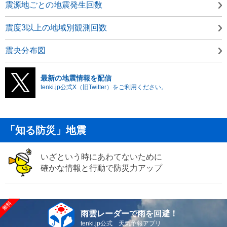
震源地ごとの地震発生回数
震度3以上の地域別観測回数
震央分布図
最新の地震情報を配信
tenki.jp公式X（旧Twitter）をご利用ください。
「知る防災」地震
いざという時にあわてないために
確かな情報と行動で防災力アップ
雨雲レーダーで雨を回避！
tenki.jp公式 天気予報アプリ