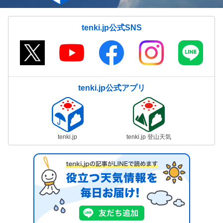
tenki.jp公式SNS
tenki.jp公式アプリ
tenki.jp
tenki.jp 登山天気