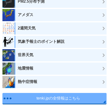
PM2.5分布予測
アメダス
2週間天気
気象予報士のポイント解説
世界天気
地震情報
熱中症情報
tenki.jpの全情報はこちら