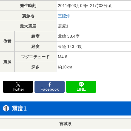
発生時刻
2011年03月09日 21時03分頃
震源地
三陸沖
最大震度
震度1
緯度
北緯 38.4度
位置
経度
東経 143.2度
マグニチュード
M4.6
震源
深さ
約10km
Twitter
Facebook
LINE
震度1
宮城県