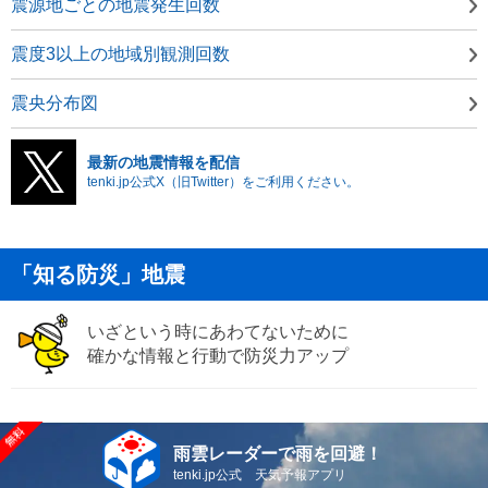
震源地ごとの地震発生回数
震度3以上の地域別観測回数
震央分布図
最新の地震情報を配信
tenki.jp公式X（旧Twitter）をご利用ください。
「知る防災」地震
いざという時にあわてないために
確かな情報と行動で防災力アップ
雨雲レーダーで雨を回避！
tenki.jp公式 天気予報アプリ