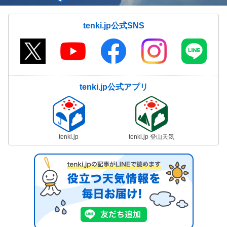
tenki.jp公式SNS
tenki.jp公式アプリ
tenki.jp
tenki.jp 登山天気