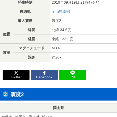
発生時刻
2010年09月19日 21時47分頃
震源地
岡山県南部
最大震度
震度2
緯度
北緯 34.6度
位置
経度
東経 133.6度
マグニチュード
M3.6
震源
深さ
約20km
Twitter
Facebook
LINE
震度2
岡山県
倉敷市
笠岡市
里庄町
浅口市