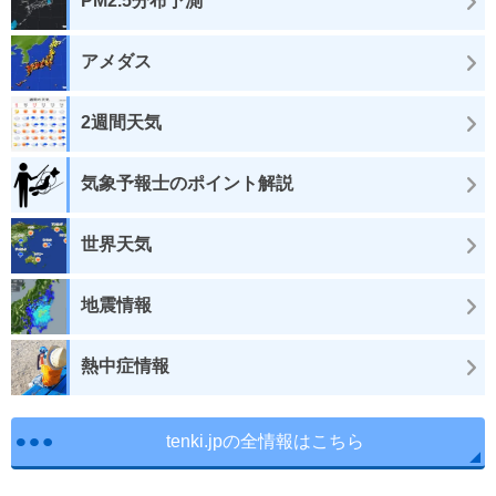
PM2.5分布予測
アメダス
2週間天気
気象予報士のポイント解説
世界天気
地震情報
熱中症情報
tenki.jpの全情報はこちら