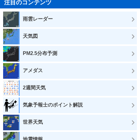
注目のコンテンツ
雨雲レーダー
天気図
PM2.5分布予測
アメダス
2週間天気
気象予報士のポイント解説
世界天気
地震情報