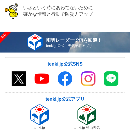
いざという時にあわてないために
確かな情報と行動で防災力アップ
雨雲レーダーで雨を回避！
tenki.jp公式 天気予報アプリ
tenki.jp公式SNS
tenki.jp公式アプリ
tenki.jp
tenki.jp 登山天気