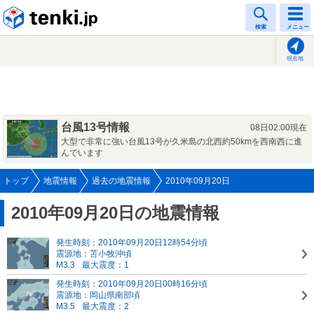
tenki.jp
検索
メニュー
現在地
台風13号情報
08日02:00現在
大型で非常に強い台風13号が久米島の北西約50kmを西南西に進
んでいます
トップ
地震情報
過去の地震情報
2010年09月20日
2010年09月20日の地震情報
発生時刻：2010年09月20日12時54分頃
震源地：苫小牧沖頃
M3.3
最大震度：1
発生時刻：2010年09月20日00時16分頃
震源地：岡山県南部頃
M3.5
最大震度：2