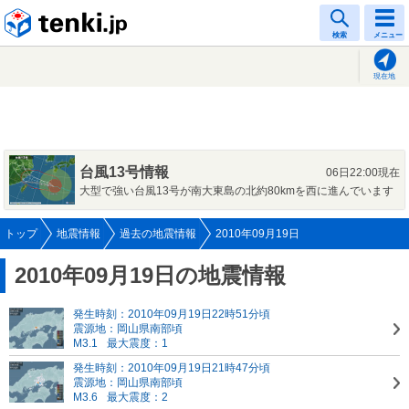
tenki.jp
検索
メニュー
現在地
台風13号情報
06日22:00現在
大型で強い台風13号が南大東島の北約80kmを西に進んでいます
トップ
地震情報
過去の地震情報
2010年09月19日
2010年09月19日の地震情報
発生時刻：2010年09月19日22時51分頃
震源地：岡山県南部頃
M3.1
最大震度：1
発生時刻：2010年09月19日21時47分頃
震源地：岡山県南部頃
M3.6
最大震度：2