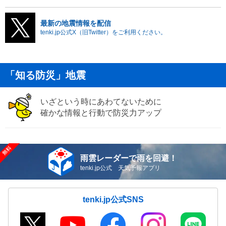
最新の地震情報を配信
tenki.jp公式X（旧Twitter）をご利用ください。
「知る防災」地震
いざという時にあわてないために
確かな情報と行動で防災力アップ
雨雲レーダーで雨を回避！
tenki.jp公式 天気予報アプリ
tenki.jp公式SNS