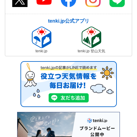
tenki.jp公式アプリ
tenki.jp
tenki.jp 登山天気