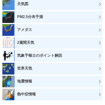
天気図
PM2.5分布予測
アメダス
2週間天気
気象予報士のポイント解説
世界天気
地震情報
熱中症情報