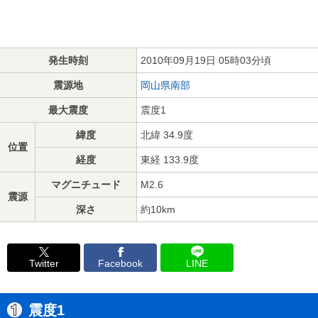
発生時刻
2010年09月19日 05時03分頃
震源地
岡山県南部
最大震度
震度1
緯度
北緯 34.9度
位置
経度
東経 133.9度
マグニチュード
M2.6
震源
深さ
約10km
Twitter
Facebook
LINE
震度1