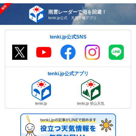
雨雲レーダーで雨を回避！
tenki.jp公式 天気予報アプリ
tenki.jp公式SNS
tenki.jp公式アプリ
tenki.jp
tenki.jp 登山天気