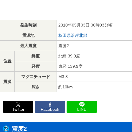
発生時刻
2010年05月03日 00時03分頃
震源地
秋田県沿岸北部
最大震度
震度2
緯度
北緯 39.9度
位置
経度
東経 139.9度
マグニチュード
M3.3
震源
深さ
約10km
Twitter
Facebook
LINE
震度2