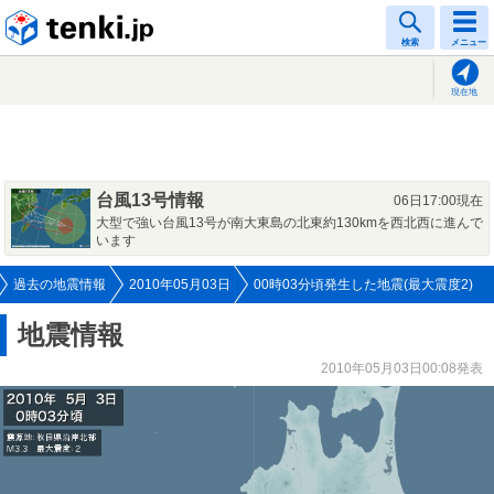
tenki.jp
検索
メニュー
現在地
台風13号情報
06日17:00現在
大型で強い台風13号が南大東島の北東約130kmを西北西に進んで
います
過去の地震情報
2010年05月03日
00時03分頃発生した地震(最大震度2)
地震情報
2010年05月03日00:08発表