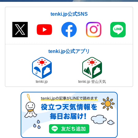
tenki.jp公式SNS
tenki.jp公式アプリ
tenki.jp
tenki.jp 登山天気