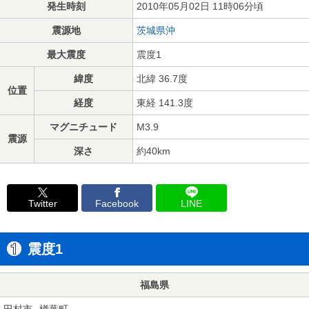
発生時刻
2010年05月02日 11時06分頃
震源地
茨城県沖
最大震度
震度1
緯度
北緯 36.7度
位置
経度
東経 141.3度
マグニチュード
M3.9
震源
深さ
約40km
Twitter
Facebook
LINE
震度1
福島県
田村市
楢葉町