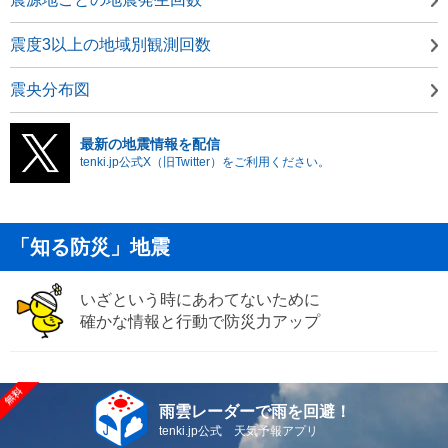
震度3以上の地域別観測回数
震央分布図
最新の地震情報を配信
tenki.jp公式X（旧Twitter）をご利用ください。
「知る防災」地震
いざという時にあわてないために
確かな情報と行動で防災力アップ
雨雲レーダーで雨を回避！
tenki.jp公式 天気予報アプリ