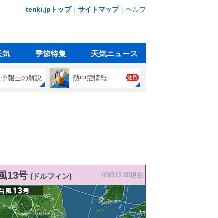
tenki.jpトップ
｜
サイトマップ
｜
ヘルプ
天気
季節特集
天気ニュース
象予報士の解説
熱中症情報
注目
風13号
(ドルフィン)
08日15:00現在