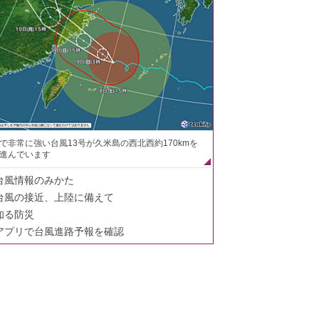
で非常に強い台風13号が久米島の西北西約170kmを
進んでいます
台風情報のみかた
台風の接近、上陸に備えて
知る防災
アプリで台風進路予報を確認