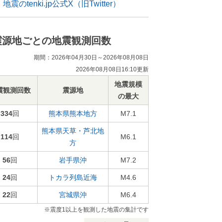
地震のtenki.jp公式X（旧Twitter）
震源地ごとの地震観測回数
期間：2026年04月30日～2026年08月08日
2026年08月08日16:10更新
地震規模
震観測回数
震源地
の最大
334
回
熊本県熊本地方
M7.1
熊本県天草・芦北地
114
回
M6.1
方
56
回
岩手県沖
M7.2
24
回
トカラ列島近海
M4.6
22
回
宮城県沖
M6.4
※震度1以上を観測した地震の集計です