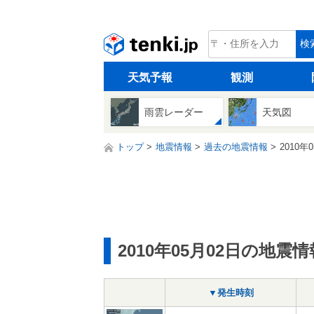
tenki.jp
検
天気予報
観測
雨雲レーダー
天気図
トップ
地震情報
過去の地震情報
2010年
2010年05月02日の地震情
▼発生時刻