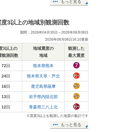
もっと見る
震度3以上の地域別観測回数
期間：2026年04月30日～2026年08月08日
2026年08月08日16:10更新
度3以上の
地域震度の
観測した
震観測回数
地域
最大震度
72
回
熊本県熊本
24
回
熊本県天草・芦北
16
回
鹿児島県薩摩
13
回
岩手県内陸北部
12
回
青森県三八上北
※震度3以上を観測した地震の集計です
もっと見る