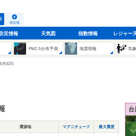
索
現在地
防災情報
天気図
指数情報
レジャー
PM2.5分布予測
地震情報
気
05月02日
報
台
震源地
マグニチュード
最大震度