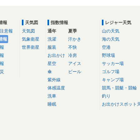
情報
天気図
指数情報
レジャー天気
注意報
天気図
通年
夏季
山の天気
情報
気象衛星
洗濯
汗かき
海の天気
報
世界衛星
服装
不快
空港
報
お出かけ
冷房
野球場
報
星空
アイス
サッカー場
災
傘
ビール
ゴルフ場
紫外線
キャンプ場
体感温度
競馬・競艇・競輪
洗車
釣り
睡眠
お出かけスポット