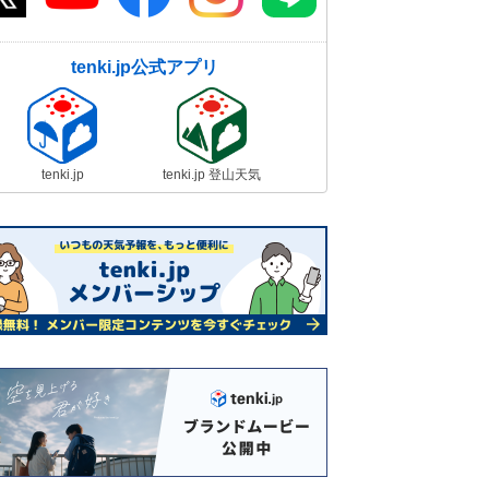
tenki.jp公式アプリ
tenki.jp
tenki.jp 登山天気