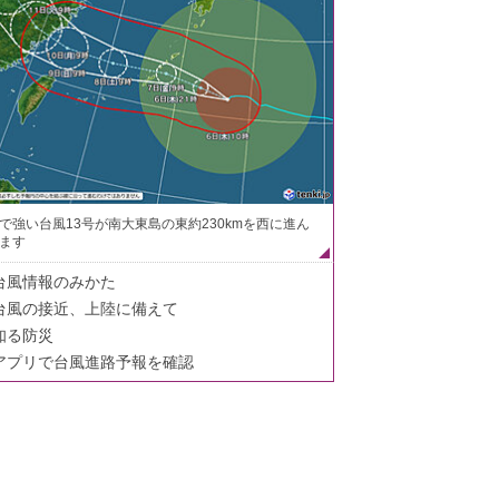
で強い台風13号が南大東島の東約230kmを西に進ん
ます
台風情報のみかた
台風の接近、上陸に備えて
知る防災
アプリで台風進路予報を確認