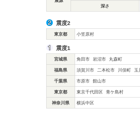
震源
深さ
震度2
東京都
小笠原村
震度1
宮城県
角田市
岩沼市
丸森町
福島県
須賀川市
二本松市
川俣町
玉
千葉県
市原市
館山市
東京都
東京千代田区
青ケ島村
神奈川県
横浜中区