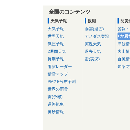
全国のコンテンツ
天気予報
観測
防災
天気予報
雨雲(過去)
警報・
世界天気
アメダス実況
地震
気圧予報
実況天気
津波情
2週間天気
過去天気
火山情
長期予報
雷(実況)
台風情
雨雲レーダー
知る防
積雪マップ
PM2.5分布予測
世界の雨雲
雷(予報)
道路気象
黄砂情報