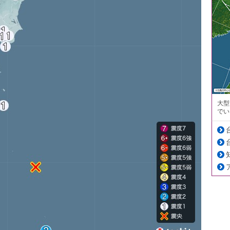
大型
でい