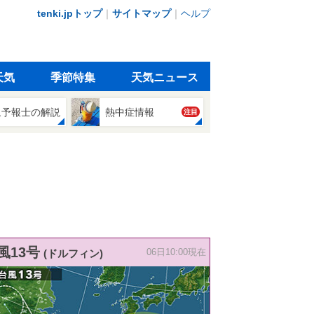
tenki.jpトップ
｜
サイトマップ
｜
ヘルプ
天気
季節特集
天気ニュース
象予報士の解説
熱中症情報
注目
風13号
(ドルフィン)
06日10:00現在