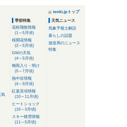
tenki.jpトップ
季節特集
天気ニュース
花粉飛散情報
気象予報士解説
(1～5月頃)
暮らしの話題
桜開花情報
放送局のニュース
(2～5月頃)
特集
GWの天気
(4～5月頃)
梅雨入り・明け
(5～7月頃)
熱中症情報
(4～9月頃)
紅葉見頃情報
天気
(10～11月頃)
ヒートショック
(10～3月頃)
スキー積雪情報
(11～5月頃)