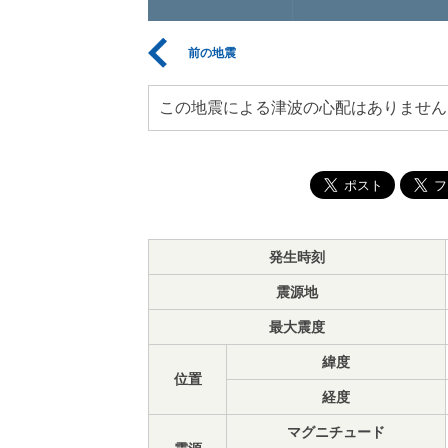
前の地震
この地震による津波の心配はありません
発生時刻
震源地
最大震度
緯度
位置
経度
マグニチュード