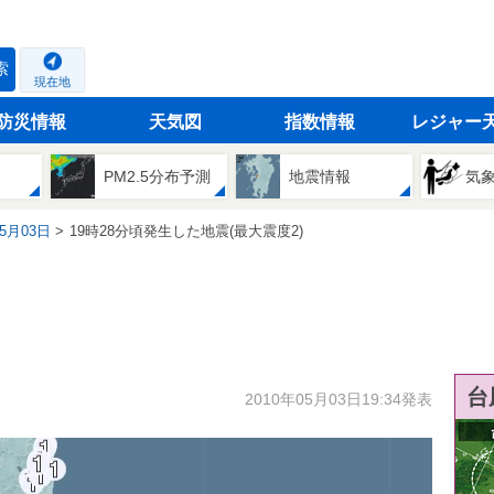
索
現在地
防災情報
天気図
指数情報
レジャー
PM2.5分布予測
地震情報
気
05月03日
19時28分頃発生した地震(最大震度2)
台
2010年05月03日19:34発表