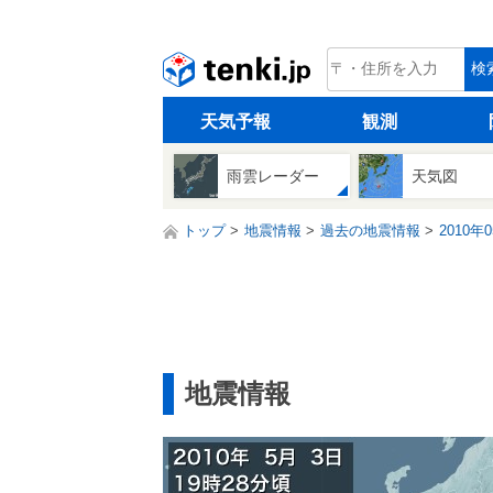
tenki.jp
検
天気予報
観測
雨雲レーダー
天気図
トップ
地震情報
過去の地震情報
2010年
地震情報