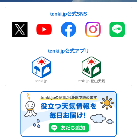
tenki.jp公式SNS
tenki.jp公式アプリ
tenki.jp
tenki.jp 登山天気