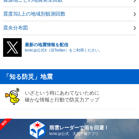
震度3以上の地域別観測回数
震央分布図
最新の地震情報を配信
tenki.jp公式X（旧Twitter）をご利用ください。
「知る防災」地震
いざという時にあわてないために
確かな情報と行動で防災力アップ
雨雲レーダーで雨を回避！
tenki.jp公式 天気予報アプリ