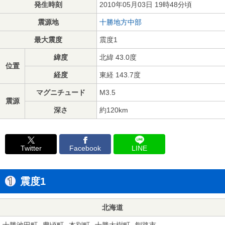
発生時刻
2010年05月03日 19時48分頃
震源地
十勝地方中部
最大震度
震度1
緯度
北緯 43.0度
位置
経度
東経 143.7度
マグニチュード
M3.5
震源
深さ
約120km
Twitter
Facebook
LINE
震度1
北海道
十勝池田町
豊頃町
本別町
十勝大樹町
釧路市