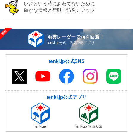
いざという時にあわてないために
確かな情報と行動で防災力アップ
雨雲レーダーで雨を回避！
tenki.jp公式 天気予報アプリ
tenki.jp公式SNS
tenki.jp公式アプリ
tenki.jp
tenki.jp 登山天気