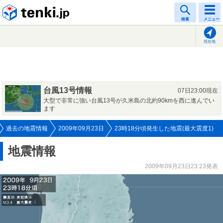
tenki.jp
検索
メニュー
現在地
台風13号情報
07日23:00現在
大型で非常に強い台風13号が久米島の北約90kmを西に進んでい
ます
過去の地震情報
2009年09月23日
23時18分頃発生した地震(最大震度1)
地震情報
2009年09月23日23:23発表