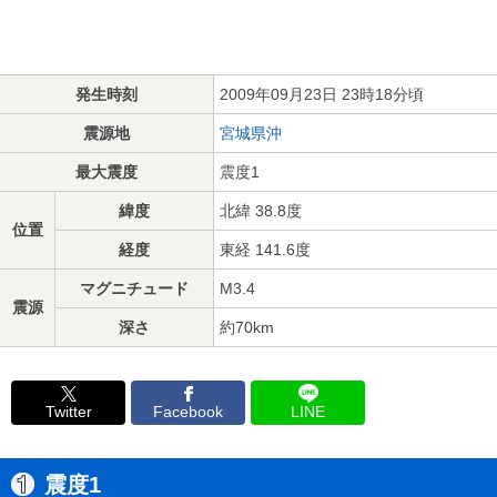
発生時刻
2009年09月23日 23時18分頃
震源地
宮城県沖
最大震度
震度1
緯度
北緯 38.8度
位置
経度
東経 141.6度
マグニチュード
M3.4
震源
深さ
約70km
Twitter
Facebook
LINE
震度1