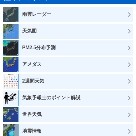
雨雲レーダー
天気図
PM2.5分布予測
アメダス
2週間天気
気象予報士のポイント解説
世界天気
地震情報