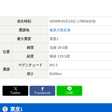
発生時刻
2009年09月23日 17時58分頃
震源地
奄美大島近海
最大震度
震度1
緯度
北緯 28.0度
位置
経度
東経 129.5度
マグニチュード
M3.3
震源
深さ
約40km
Twitter
Facebook
LINE
震度1