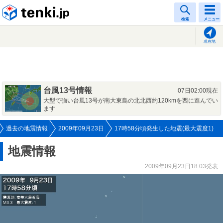
tenki.jp
検索
メニュー
現在地
台風13号情報
07日02:00現在
大型で強い台風13号が南大東島の北北西約120kmを西に進んでい
ます
過去の地震情報
2009年09月23日
17時58分頃発生した地震(最大震度1)
地震情報
2009年09月23日18:03発表