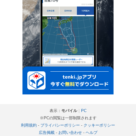
表示：
モバイル
｜
PC
※PCの閲覧は一部制限されます
利用規約
-
プライバシーポリシー
-
クッキーポリシー
広告掲載
-
お問い合わせ
-
ヘルプ