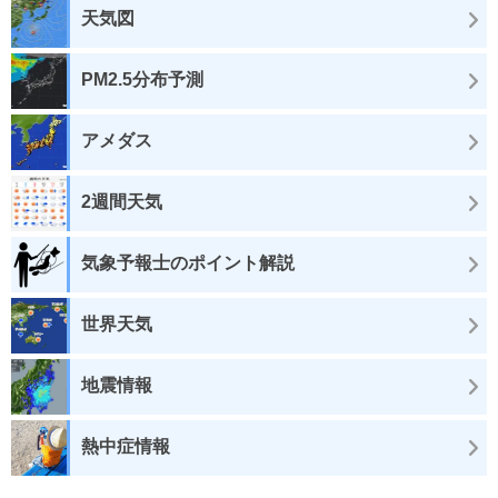
天気図
PM2.5分布予測
アメダス
2週間天気
気象予報士のポイント解説
世界天気
地震情報
熱中症情報