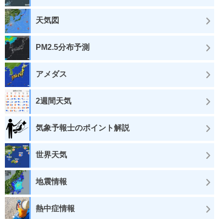
天気図
PM2.5分布予測
アメダス
2週間天気
気象予報士のポイント解説
世界天気
地震情報
熱中症情報