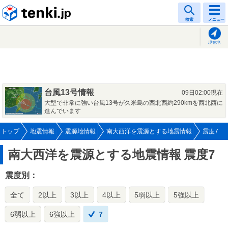
tenki.jp
検索
メニュー
現在地
台風13号情報
09日02:00現在
大型で非常に強い台風13号が久米島の西北西約290kmを西北西に
進んでいます
トップ
地震情報
震源地情報
南大西洋を震源とする地震情報
震度7
南大西洋を震源とする地震情報
震度7
震度別：
全て
2以上
3以上
4以上
5弱以上
5強以上
6弱以上
6強以上
7