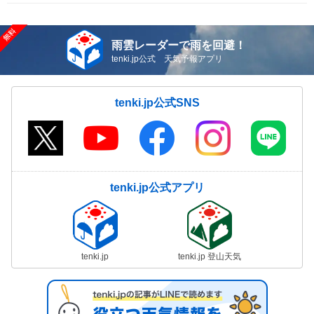
雨雲レーダーで雨を回避！
tenki.jp公式 天気予報アプリ
tenki.jp公式SNS
tenki.jp公式アプリ
tenki.jp
tenki.jp 登山天気