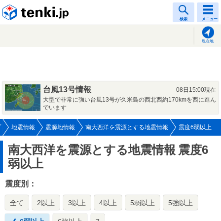
tenki.jp
検索
メニュー
現在地
台風13号情報
08日15:00現在
大型で非常に強い台風13号が久米島の西北西約170kmを西に進ん
でいます
プ
地震情報
震源地情報
南大西洋を震源とする地震情報
震度6弱以上
南大西洋を震源とする地震情報
震度6
弱以上
震度別：
全て
2以上
3以上
4以上
5弱以上
5強以上