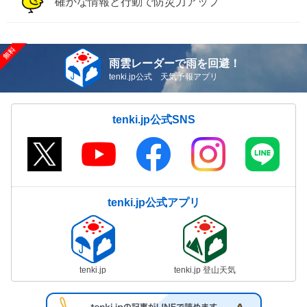
確かな情報と行動で防災力アップ
雨雲レーダーで雨を回避！
tenki.jp公式 天気予報アプリ
tenki.jp公式SNS
tenki.jp公式アプリ
tenki.jp
tenki.jp 登山天気