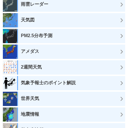
雨雲レーダー
天気図
PM2.5分布予測
アメダス
2週間天気
気象予報士のポイント解説
世界天気
地震情報