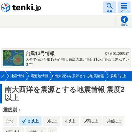
tenki.jp
検索
メニュー
現在地
台風13号情報
07日01:00現在
大型で強い台風13号が南大東島の北北西約110kmを西に進んでい
ます
ップ
地震情報
震源地情報
南大西洋を震源とする地震情報
震度2以上
南大西洋を震源とする地震情報
震度2
以上
震度別：
全て
2以上
3以上
4以上
5弱以上
5強以上