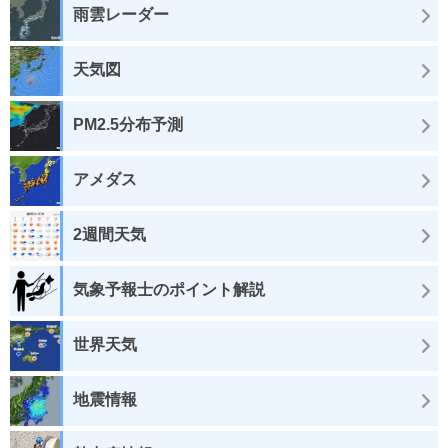
雨雲レーダー
天気図
PM2.5分布予測
アメダス
2週間天気
気象予報士のポイント解説
世界天気
地震情報