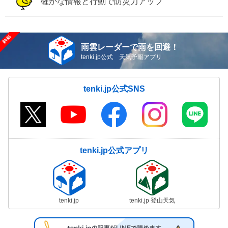
確かな情報と行動で防災力アップ
雨雲レーダーで雨を回避！
tenki.jp公式 天気予報アプリ
tenki.jp公式SNS
tenki.jp公式アプリ
tenki.jp
tenki.jp 登山天気