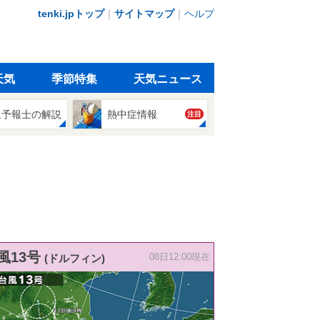
tenki.jpトップ
｜
サイトマップ
｜
ヘルプ
天気
季節特集
天気ニュース
象予報士の解説
熱中症情報
注目
風13号
(ドルフィン)
08日12:00現在