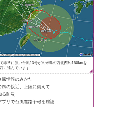
で非常に強い台風13号が久米島の西北西約160kmを
西に進んでいます
台風情報のみかた
台風の接近、上陸に備えて
知る防災
アプリで台風進路予報を確認