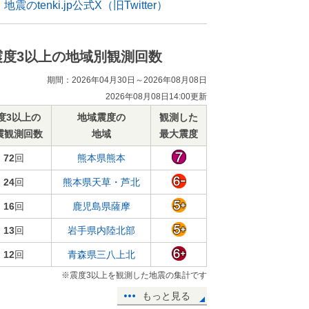
地震のtenki.jp公式X（旧Twitter）
震度3以上の地域別観測回数
期間：2026年04月30日～2026年08月08日
2026年08月08日14:00更新
度3以上の
地域震度の
観測した
震観測回数
地域
最大震度
72
回
熊本県熊本
24
回
熊本県天草・芦北
16
回
鹿児島県薩摩
13
回
岩手県内陸北部
12
回
青森県三八上北
※震度3以上を観測した地震の集計です
もっと見る