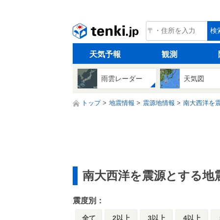
tenki.jp
検
天気予報
観測
雨雲レーダー
天気図
トップ
地震情報
震源地情報
南大西洋を
南大西洋を震源とする地
震度別：
全て
2以上
3以上
4以上