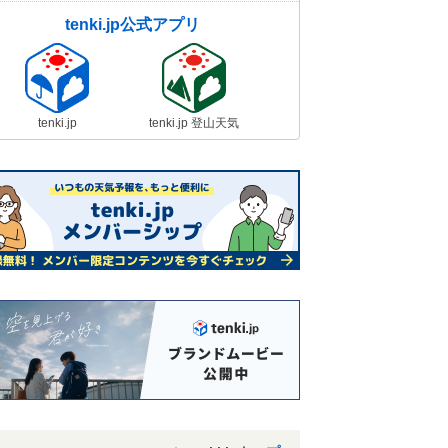
tenki.jp公式アプリ
tenki.jp
tenki.jp 登山天気