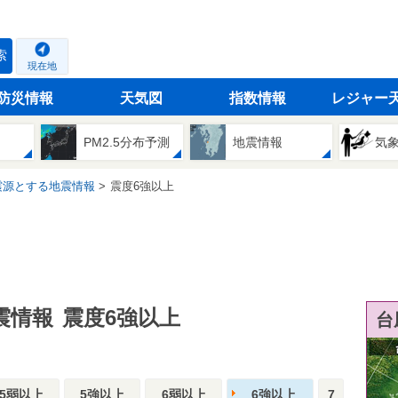
索
現在地
防災情報
天気図
指数情報
レジャー
PM2.5分布予測
地震情報
気
震源とする地震情報
震度6強以上
震情報
震度6強以上
台
5弱以上
5強以上
6弱以上
6強以上
7