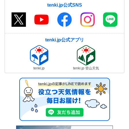
tenki.jp公式SNS
tenki.jp公式アプリ
tenki.jp
tenki.jp 登山天気