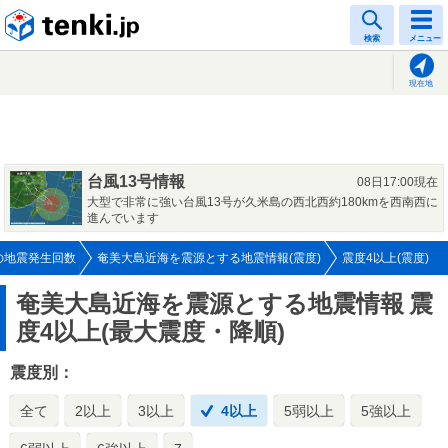
tenki.jp
検索
メニュー
現在地
台風13号情報
08日17:00現在
大型で非常に強い台風13号が久米島の西北西約180kmを西南西に
進んでいます
の地震発生回数
奄美大島近海を震源とする地震情報(震度)
震度4以上(震度)
奄美大島近海を震源とする地震情報
震
度4以上(最大震度・降順)
震度別：
全て
2以上
3以上
4以上
5弱以上
5強以上