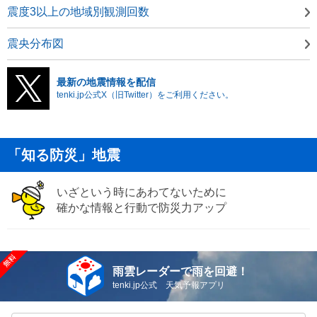
震度3以上の地域別観測回数
震央分布図
最新の地震情報を配信
tenki.jp公式X（旧Twitter）をご利用ください。
「知る防災」地震
いざという時にあわてないために
確かな情報と行動で防災力アップ
雨雲レーダーで雨を回避！
tenki.jp公式 天気予報アプリ