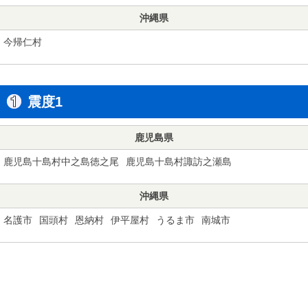
沖縄県
今帰仁村
震度1
鹿児島県
鹿児島十島村中之島徳之尾
鹿児島十島村諏訪之瀬島
沖縄県
名護市
国頭村
恩納村
伊平屋村
うるま市
南城市