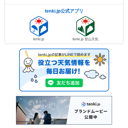
tenki.jp公式アプリ
tenki.jp
tenki.jp 登山天気