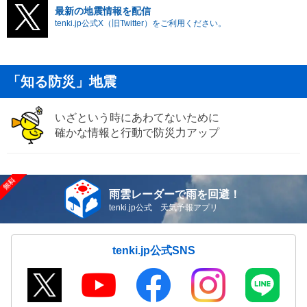
最新の地震情報を配信
tenki.jp公式X（旧Twitter）をご利用ください。
「知る防災」地震
いざという時にあわてないために
確かな情報と行動で防災力アップ
雨雲レーダーで雨を回避！
tenki.jp公式 天気予報アプリ
tenki.jp公式SNS