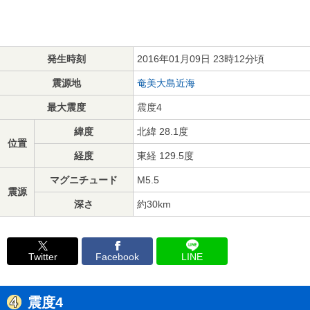
発生時刻
2016年01月09日 23時12分頃
震源地
奄美大島近海
最大震度
震度4
緯度
北緯 28.1度
位置
経度
東経 129.5度
マグニチュード
M5.5
震源
深さ
約30km
Twitter
Facebook
LINE
震度4