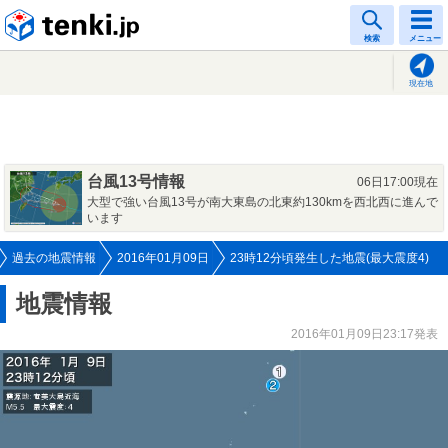
tenki.jp
検索
メニュー
現在地
台風13号情報
06日17:00現在
大型で強い台風13号が南大東島の北東約130kmを西北西に進んで
います
過去の地震情報
2016年01月09日
23時12分頃発生した地震(最大震度4)
地震情報
2016年01月09日23:17発表