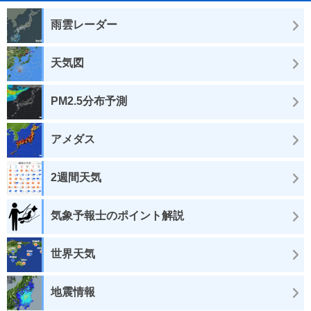
雨雲レーダー
天気図
PM2.5分布予測
アメダス
2週間天気
気象予報士のポイント解説
世界天気
地震情報