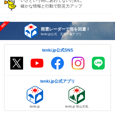
いざという時にあわてないために
確かな情報と行動で防災力アップ
雨雲レーダーで雨を回避！
tenki.jp公式 天気予報アプリ
tenki.jp公式SNS
tenki.jp公式アプリ
tenki.jp
tenki.jp 登山天気