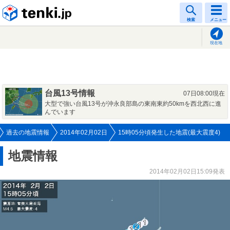
tenki.jp
検索
メニュー
現在地
台風13号情報
07日08:00現在
大型で強い台風13号が沖永良部島の東南東約50kmを西北西に進
んでいます
過去の地震情報
2014年02月02日
15時05分頃発生した地震(最大震度4)
地震情報
2014年02月02日15:09発表