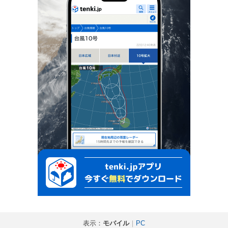
表示：
モバイル
｜
PC