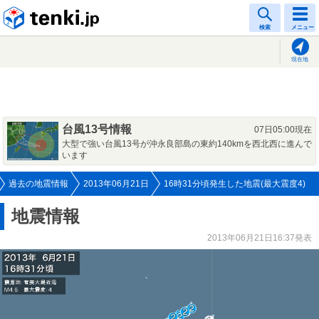
tenki.jp
検索
メニュー
現在地
台風13号情報
07日05:00現在
大型で強い台風13号が沖永良部島の東約140kmを西北西に進んで
います
過去の地震情報
2013年06月21日
16時31分頃発生した地震(最大震度4)
地震情報
2013年06月21日16:37発表