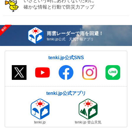
いざという時にあわてないために
確かな情報と行動で防災力アップ
雨雲レーダーで雨を回避！
tenki.jp公式 天気予報アプリ
tenki.jp公式SNS
tenki.jp公式アプリ
tenki.jp
tenki.jp 登山天気