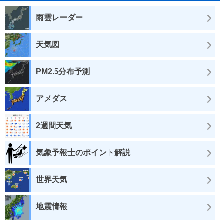
雨雲レーダー
天気図
PM2.5分布予測
アメダス
2週間天気
気象予報士のポイント解説
世界天気
地震情報