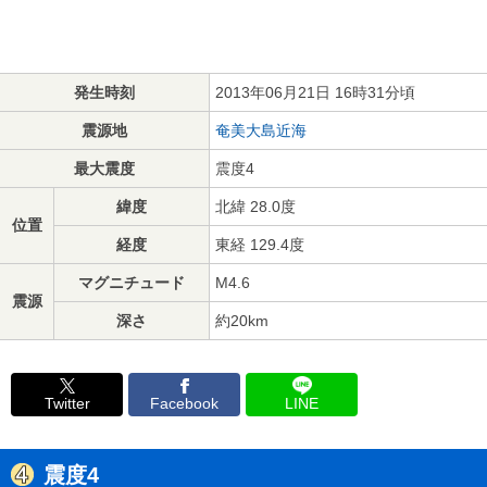
発生時刻
2013年06月21日 16時31分頃
震源地
奄美大島近海
最大震度
震度4
緯度
北緯 28.0度
位置
経度
東経 129.4度
マグニチュード
M4.6
震源
深さ
約20km
Twitter
Facebook
LINE
震度4