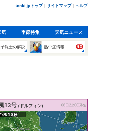
tenki.jpトップ
｜
サイトマップ
｜
ヘルプ
天気
季節特集
天気ニュース
象予報士の解説
熱中症情報
注目
風13号
(ドルフィン)
08日21:00現在