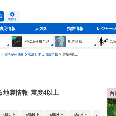
索
現在地
防災情報
天気図
指数情報
レジャー
PM2.5分布予測
地震情報
気
長崎県南西部を震源とする地震情報
震度4以上
る地震情報
震度4以上
台
5弱以上
5強以上
6弱以上
6強以上
7