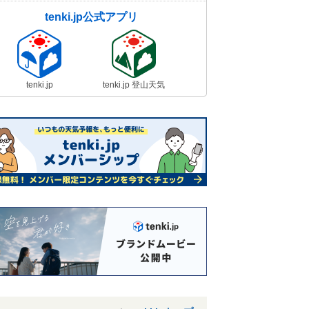
tenki.jp公式アプリ
tenki.jp
tenki.jp 登山天気