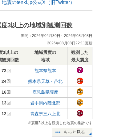
地震のtenki.jp公式X（旧Twitter）
震度3以上の地域別観測回数
期間：2026年04月30日～2026年08月08日
2026年08月08日22:11更新
度3以上の
地域震度の
観測した
震観測回数
地域
最大震度
72
回
熊本県熊本
24
回
熊本県天草・芦北
16
回
鹿児島県薩摩
13
回
岩手県内陸北部
12
回
青森県三八上北
※震度3以上を観測した地震の集計です
もっと見る