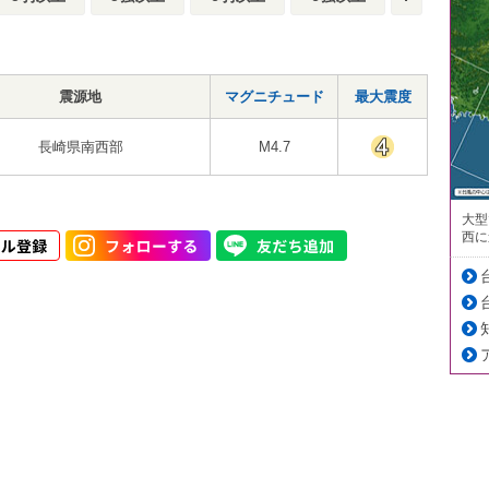
震源地
マグニチュード
最大震度
長崎県南西部
M4.7
大型
西に