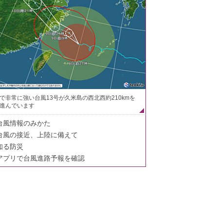
で非常に強い台風13号が久米島の西北西約210kmを
進んでいます
台風情報のみかた
台風の接近、上陸に備えて
知る防災
アプリで台風進路予報を確認