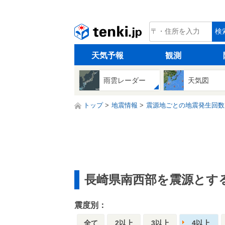
tenki.jp
検
天気予報
観測
雨雲レーダー
天気図
トップ
地震情報
震源地ごとの地震発生回数
長崎県南西部を震源とす
震度別：
全て
2以上
3以上
4以上