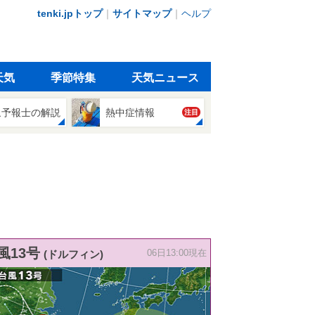
tenki.jpトップ
｜
サイトマップ
｜
ヘルプ
天気
季節特集
天気ニュース
象予報士の解説
熱中症情報
注目
風13号
(ドルフィン)
06日13:00現在