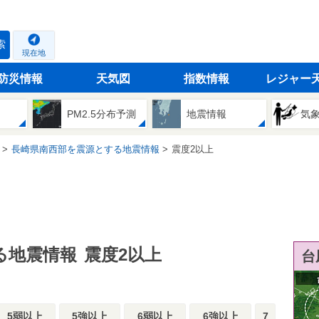
索
現在地
防災情報
天気図
指数情報
レジャー
PM2.5分布予測
地震情報
気
長崎県南西部を震源とする地震情報
震度2以上
る地震情報
震度2以上
台
5弱以上
5強以上
6弱以上
6強以上
7