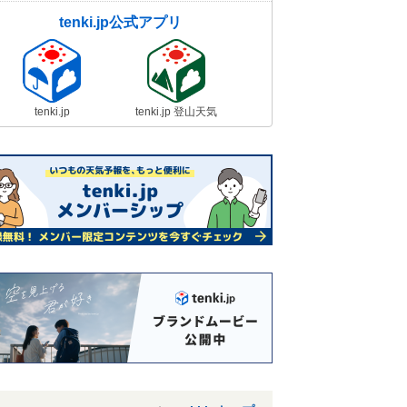
tenki.jp公式アプリ
tenki.jp
tenki.jp 登山天気