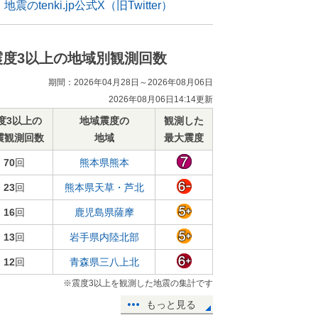
地震のtenki.jp公式X（旧Twitter）
震度3以上の地域別観測回数
期間：2026年04月28日～2026年08月06日
2026年08月06日14:14更新
度3以上の
地域震度の
観測した
震観測回数
地域
最大震度
70
回
熊本県熊本
23
回
熊本県天草・芦北
16
回
鹿児島県薩摩
13
回
岩手県内陸北部
12
回
青森県三八上北
※震度3以上を観測した地震の集計です
もっと見る