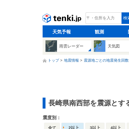
tenki.jp
検
天気予報
観測
雨雲レーダー
天気図
トップ
地震情報
震源地ごとの地震発生回数
長崎県南西部を震源とす
震度別：
全て
2以上
3以上
4以上