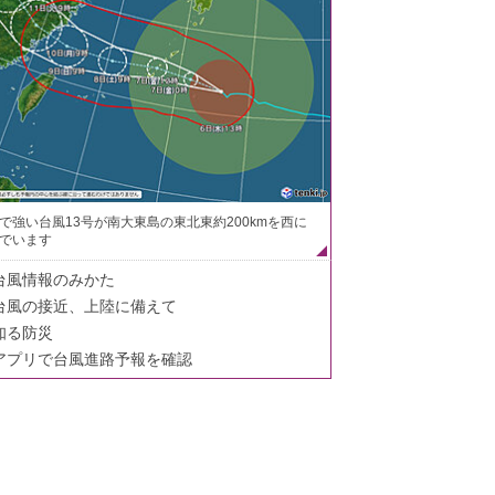
で強い台風13号が南大東島の東北東約200kmを西に
でいます
台風情報のみかた
台風の接近、上陸に備えて
知る防災
アプリで台風進路予報を確認