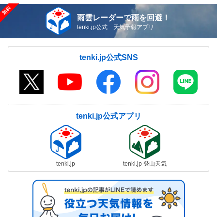
雨雲レーダーで雨を回避！
tenki.jp公式 天気予報アプリ
tenki.jp公式SNS
tenki.jp公式アプリ
tenki.jp
tenki.jp 登山天気