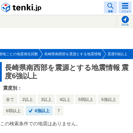
tenki.jp
検索
メニュー
現在地
源地ごとの地震発生回数
長崎県南西部を震源とする地震情報
震度6強以上
長崎県南西部を震源とする地震情報
震
度6強以上
震度別：
全て
2以上
3以上
4以上
5弱以上
5強以上
6弱以上
6強以上
7
この検索条件での地震はありません。