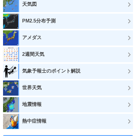
天気図
PM2.5分布予測
アメダス
2週間天気
気象予報士のポイント解説
世界天気
地震情報
熱中症情報