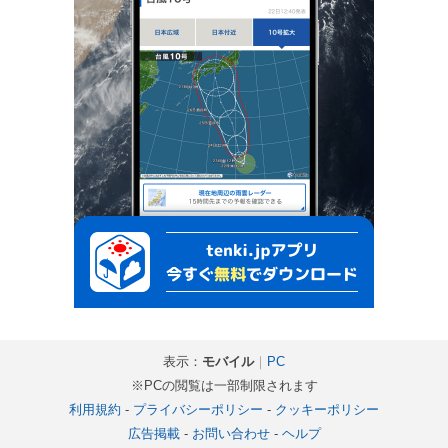
表示：
モバイル
｜
PC
※PCの閲覧は一部制限されます
利用規約
-
プライバシーポリシー
-
クッキーポリシー
広告掲載
-
お問い合わせ
-
ヘルプ