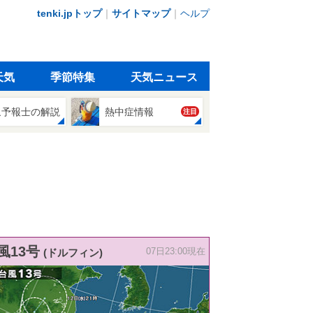
tenki.jpトップ
｜
サイトマップ
｜
ヘルプ
天気
季節特集
天気ニュース
象予報士の解説
熱中症情報
注目
風13号
(ドルフィン)
07日23:00現在