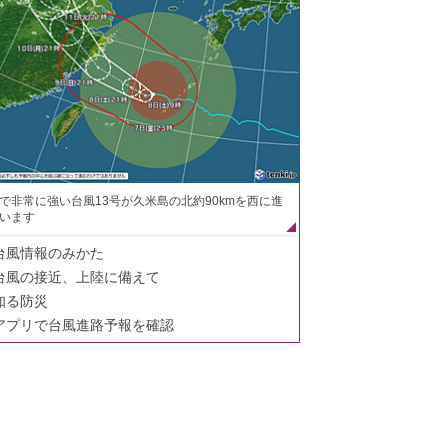
で非常に強い台風13号が久米島の北約90kmを西に進
います
台風情報のみかた
台風の接近、上陸に備えて
知る防災
アプリで台風進路予報を確認