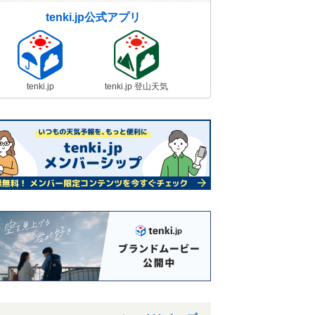
tenki.jp公式アプリ
tenki.jp
tenki.jp 登山天気