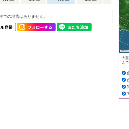
件での地震はありません。
大型
んで