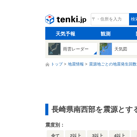
tenki.jp
検
天気予報
観測
雨雲レーダー
天気図
トップ
地震情報
震源地ごとの地震発生回数
長崎県南西部を震源とす
震度別：
全て
2以上
3以上
4以上