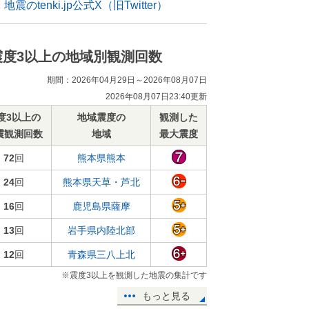
地震のtenki.jp公式X（旧Twitter）
震度3以上の地域別観測回数
期間：2026年04月29日～2026年08月07日
2026年08月07日23:40更新
度3以上の
地域震度の
観測した
震観測回数
地域
最大震度
72
回
熊本県熊本
24
回
熊本県天草・芦北
16
回
鹿児島県薩摩
13
回
岩手県内陸北部
12
回
青森県三八上北
※震度3以上を観測した地震の集計です
もっと見る