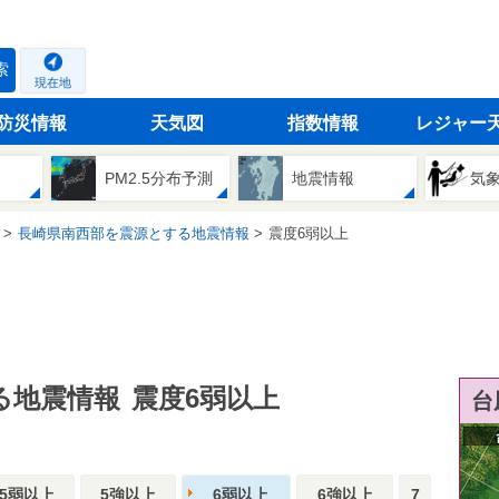
索
現在地
防災情報
天気図
指数情報
レジャー
PM2.5分布予測
地震情報
気
長崎県南西部を震源とする地震情報
震度6弱以上
る地震情報
震度6弱以上
台
5弱以上
5強以上
6弱以上
6強以上
7