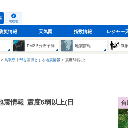
索
現在地
防災情報
天気図
指数情報
レジャー
PM2.5分布予測
地震情報
気
鳥取県中部を震源とする地震情報
震度6弱以上
地震情報
震度6弱以上(日
台