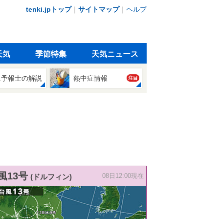
tenki.jpトップ
｜
サイトマップ
｜
ヘルプ
天気
季節特集
天気ニュース
象予報士の解説
熱中症情報
注目
風13号
(ドルフィン)
08日12:00現在