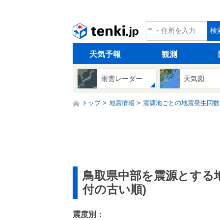
tenki.jp
検
天気予報
観測
雨雲レーダー
天気図
トップ
地震情報
震源地ごとの地震発生回数
鳥取県中部を震源とする
付の古い順)
震度別：