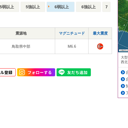
5弱以上
5強以上
6弱以上
6強以上
7
震源地
マグニチュード
最大震度
鳥取県中部
M6.6
大型
西北