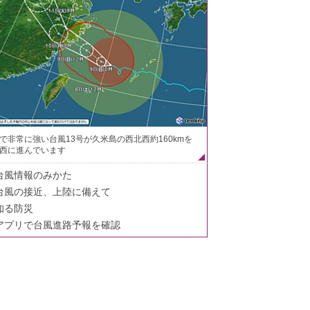
で非常に強い台風13号が久米島の西北西約160kmを
西に進んでいます
台風情報のみかた
台風の接近、上陸に備えて
知る防災
アプリで台風進路予報を確認