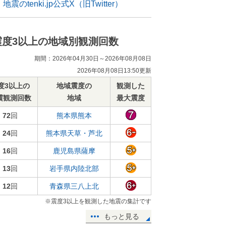
地震のtenki.jp公式X（旧Twitter）
震度3以上の地域別観測回数
期間：2026年04月30日～2026年08月08日
2026年08月08日13:50更新
度3以上の
地域震度の
観測した
震観測回数
地域
最大震度
72
回
熊本県熊本
24
回
熊本県天草・芦北
16
回
鹿児島県薩摩
13
回
岩手県内陸北部
12
回
青森県三八上北
※震度3以上を観測した地震の集計です
もっと見る