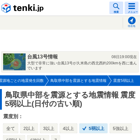
tenki.jp
検索
メニュー
現在地
台風13号情報
08日19:00現在
大型で非常に強い台風13号が久米島の西北西約200kmを西に進ん
でいます
震源地ごとの地震発生回数
鳥取県中部を震源とする地震情報
震度5弱以上
鳥取県中部を震源とする地震情報
震度
5弱以上(日付の古い順)
震度別：
全て
2以上
3以上
4以上
5弱以上
5強以上