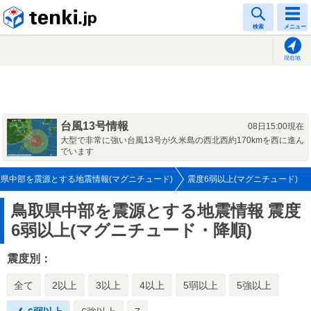
tenki.jp
検索
メニュー
現在地
台風13号情報
08日15:00現在
大型で非常に強い台風13号が久米島の西北西約170kmを西に進ん
でいます
県中部を震源とする地震情報(マグニチュード)
震度6弱以上(マグニチュード)
鳥取県中部を震源とする地震情報
震度
6弱以上(マグニチュード・降順)
震度別：
全て
2以上
3以上
4以上
5弱以上
5強以上