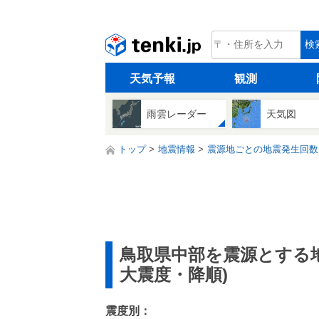
tenki.jp
検
天気予報
観測
雨雲レーダー
天気図
トップ
地震情報
震源地ごとの地震発生回数
鳥取県中部を震源とする
大震度・降順)
震度別：