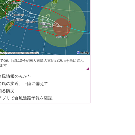
で強い台風13号が南大東島の東約230kmを西に進ん
ます
台風情報のみかた
台風の接近、上陸に備えて
知る防災
アプリで台風進路予報を確認