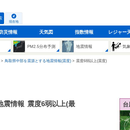
索
現在地
防災情報
天気図
指数情報
レジャー
PM2.5分布予測
地震情報
気
鳥取県中部を震源とする地震情報(震度)
震度6弱以上(震度)
地震情報
震度6弱以上(最
台