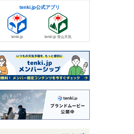
tenki.jp公式アプリ
tenki.jp
tenki.jp 登山天気