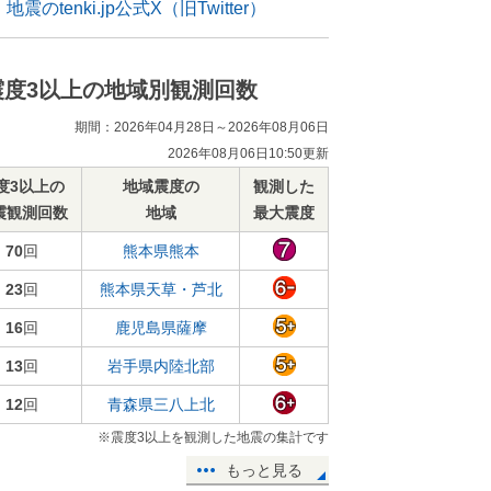
地震のtenki.jp公式X（旧Twitter）
震度3以上の地域別観測回数
期間：2026年04月28日～2026年08月06日
2026年08月06日10:50更新
度3以上の
地域震度の
観測した
震観測回数
地域
最大震度
70
回
熊本県熊本
23
回
熊本県天草・芦北
16
回
鹿児島県薩摩
13
回
岩手県内陸北部
12
回
青森県三八上北
※震度3以上を観測した地震の集計です
もっと見る