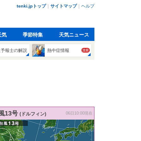
tenki.jpトップ
｜
サイトマップ
｜
ヘルプ
天気
季節特集
天気ニュース
象予報士の解説
熱中症情報
注目
風13号
(ドルフィン)
06日10:00現在