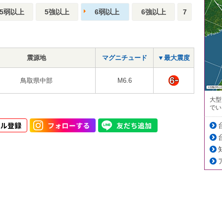
5弱以上
5強以上
6弱以上
6強以上
7
震源地
マグニチュード
▼最大震度
鳥取県中部
M6.6
大型
でい