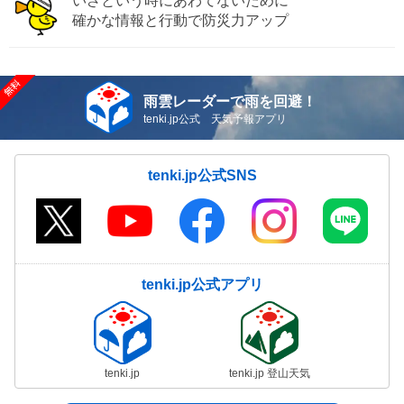
いざという時にあわてないために
確かな情報と行動で防災力アップ
雨雲レーダーで雨を回避！
tenki.jp公式 天気予報アプリ
tenki.jp公式SNS
tenki.jp公式アプリ
tenki.jp
tenki.jp 登山天気