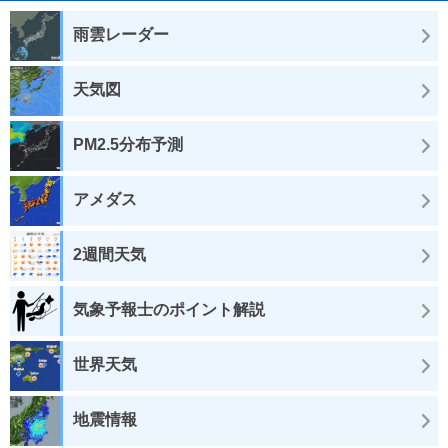
雨雲レーダー
天気図
PM2.5分布予測
アメダス
2週間天気
気象予報士のポイント解説
世界天気
地震情報