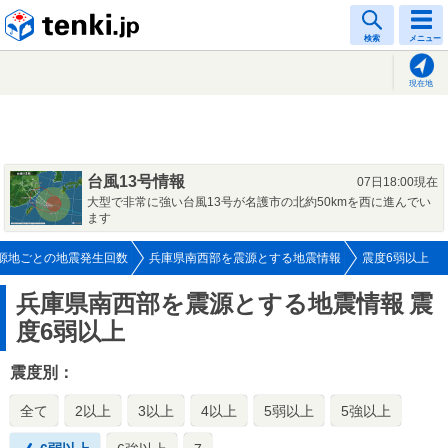
tenki.jp
検索
メニュー
現在地
台風13号情報
07日18:00現在
大型で非常に強い台風13号が名護市の北約50kmを西に進んでい
ます
源地ごとの地震発生回数
兵庫県南西部を震源とする地震情報
震度6弱以上
兵庫県南西部を震源とする地震情報
震
度6弱以上
震度別：
全て
2以上
3以上
4以上
5弱以上
5強以上