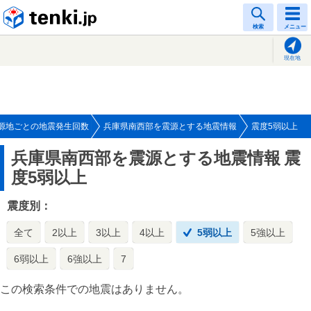
tenki.jp
検索
メニュー
現在地
源地ごとの地震発生回数
兵庫県南西部を震源とする地震情報
震度5弱以上
兵庫県南西部を震源とする地震情報
震
度5弱以上
震度別：
全て
2以上
3以上
4以上
5弱以上
5強以上
6弱以上
6強以上
7
この検索条件での地震はありません。