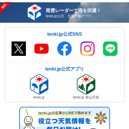
雨雲レーダーで雨を回避！
tenki.jp公式 天気予報アプリ
tenki.jp公式SNS
tenki.jp公式アプリ
tenki.jp
tenki.jp 登山天気