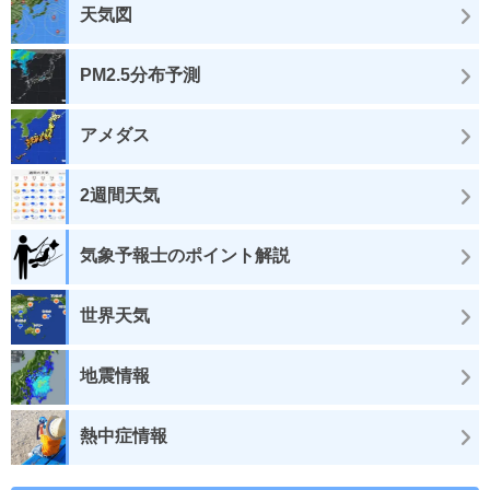
天気図
PM2.5分布予測
アメダス
2週間天気
気象予報士のポイント解説
世界天気
地震情報
熱中症情報