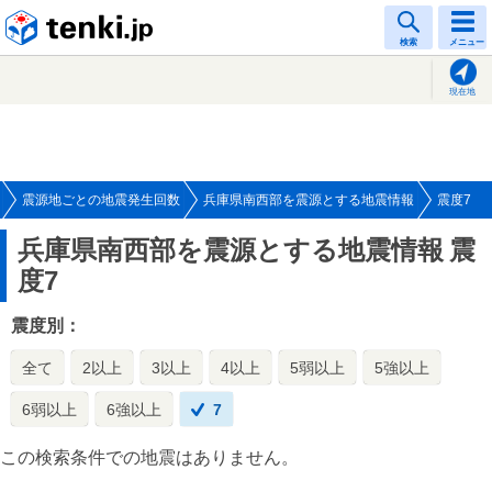
tenki.jp
検索
メニュー
現在地
震源地ごとの地震発生回数
兵庫県南西部を震源とする地震情報
震度7
兵庫県南西部を震源とする地震情報
震
度7
震度別：
全て
2以上
3以上
4以上
5弱以上
5強以上
6弱以上
6強以上
7
この検索条件での地震はありません。