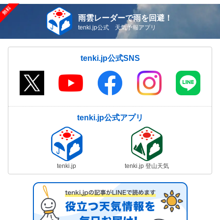
雨雲レーダーで雨を回避！
tenki.jp公式 天気予報アプリ
tenki.jp公式SNS
tenki.jp公式アプリ
tenki.jp
tenki.jp 登山天気