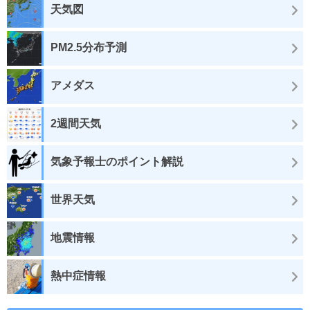
天気図
PM2.5分布予測
アメダス
2週間天気
気象予報士のポイント解説
世界天気
地震情報
熱中症情報