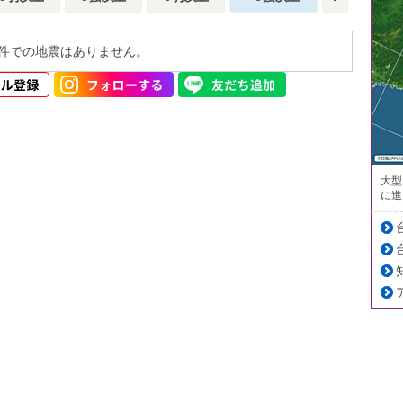
件での地震はありません。
大型
に進