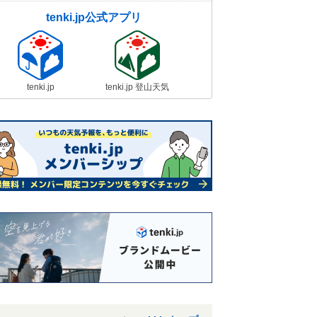
tenki.jp公式アプリ
tenki.jp
tenki.jp 登山天気