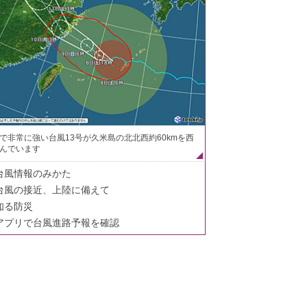
で非常に強い台風13号が久米島の北北西約60kmを西
んでいます
台風情報のみかた
台風の接近、上陸に備えて
知る防災
アプリで台風進路予報を確認