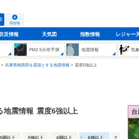
索
現在地
防災情報
天気図
指数情報
レジャー
PM2.5分布予測
地震情報
気
兵庫県南西部を震源とする地震情報
震度6強以上
る地震情報
震度6強以上
台
5弱以上
5強以上
6弱以上
6強以上
7