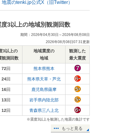
地震のtenki.jp公式X（旧Twitter）
震度3以上の地域別観測回数
期間：2026年04月30日～2026年08月08日
2026年08月08日07:31更新
度3以上の
地域震度の
観測した
震観測回数
地域
最大震度
72
回
熊本県熊本
24
回
熊本県天草・芦北
16
回
鹿児島県薩摩
13
回
岩手県内陸北部
12
回
青森県三八上北
※震度3以上を観測した地震の集計です
もっと見る