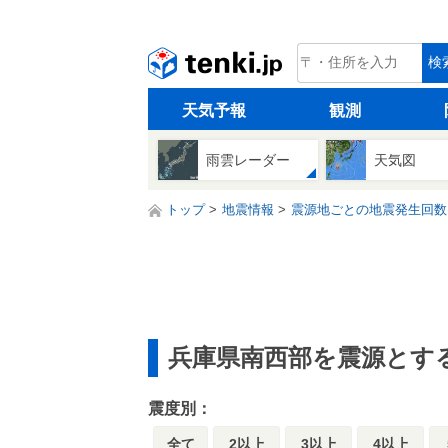
tenki.jp
検
天気予報
観測
雨雲レーダー
天気図
トップ
地震情報
震源地ごとの地震発生回数
兵庫県南西部を震源とす
震度別：
全て
2以上
3以上
4以上