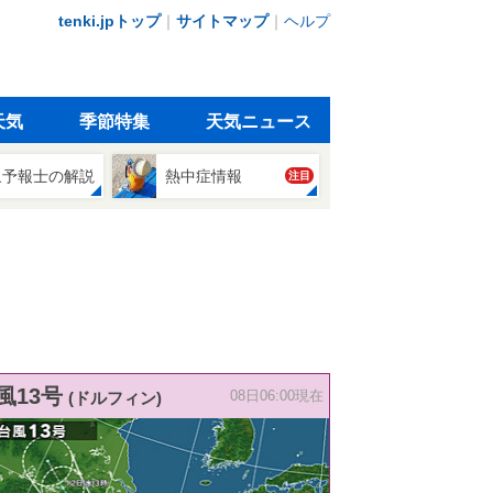
tenki.jpトップ
｜
サイトマップ
｜
ヘルプ
天気
季節特集
天気ニュース
象予報士の解説
熱中症情報
注目
風13号
(ドルフィン)
08日06:00現在