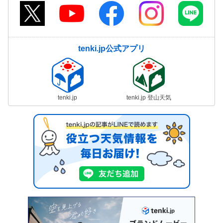
tenki.jp公式アプリ
tenki.jp
tenki.jp 登山天気