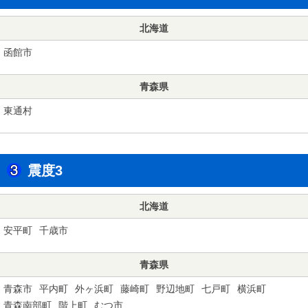
北海道
函館市
青森県
東通村
震度3
北海道
安平町
千歳市
青森県
青森市
平内町
外ヶ浜町
藤崎町
野辺地町
七戸町
横浜町
青森南部町
階上町
むつ市