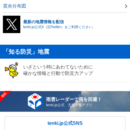
震央分布図
最新の地震情報を配信
tenki.jp公式X（旧Twitter）をご利用ください。
「知る防災」地震
いざという時にあわてないために
確かな情報と行動で防災力アップ
雨雲レーダーで雨を回避！
tenki.jp公式 天気予報アプリ
tenki.jp公式SNS