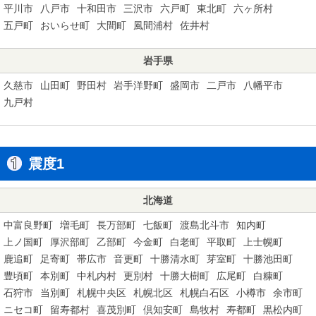
平川市
八戸市
十和田市
三沢市
六戸町
東北町
六ヶ所村
五戸町
おいらせ町
大間町
風間浦村
佐井村
岩手県
久慈市
山田町
野田村
岩手洋野町
盛岡市
二戸市
八幡平市
九戸村
震度1
北海道
中富良野町
増毛町
長万部町
七飯町
渡島北斗市
知内町
上ノ国町
厚沢部町
乙部町
今金町
白老町
平取町
上士幌町
鹿追町
足寄町
帯広市
音更町
十勝清水町
芽室町
十勝池田町
豊頃町
本別町
中札内村
更別村
十勝大樹町
広尾町
白糠町
石狩市
当別町
札幌中央区
札幌北区
札幌白石区
小樽市
余市町
ニセコ町
留寿都村
喜茂別町
倶知安町
島牧村
寿都町
黒松内町