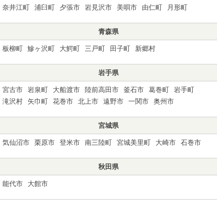
奈井江町
浦臼町
夕張市
岩見沢市
美唄市
由仁町
月形町
青森県
板柳町
鰺ヶ沢町
大鰐町
三戸町
田子町
新郷村
岩手県
宮古市
岩泉町
大船渡市
陸前高田市
釜石市
葛巻町
岩手町
滝沢村
矢巾町
花巻市
北上市
遠野市
一関市
奥州市
宮城県
気仙沼市
栗原市
登米市
南三陸町
宮城美里町
大崎市
石巻市
秋田県
能代市
大館市