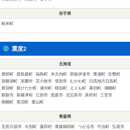
岩手県
軽米町
震度2
北海道
鹿部町
渡島森町
福島町
木古内町
胆振伊達市
豊浦町
壮瞥町
洞爺湖町
室蘭市
苫小牧市
登別市
むかわ町
日高地方日高町
新冠町
新ひだか町
浦河町
様似町
えりも町
幕別町
浦幌町
釧路市
新篠津村
江別市
恵庭市
北広島市
真狩村
三笠市
南幌町
長沼町
栗山町
青森県
五所川原市
今別町
蓬田村
青森鶴田町
つがる市
中泊町
弘前市