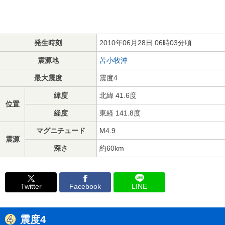
発生時刻
2010年06月28日 06時03分頃
震源地
苫小牧沖
最大震度
震度4
緯度
北緯 41.6度
位置
経度
東経 141.8度
マグニチュード
M4.9
震源
深さ
約60km
Twitter
Facebook
LINE
震度4