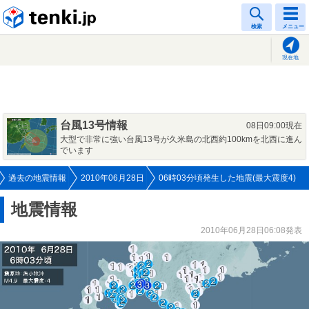
tenki.jp
検索
メニュー
現在地
台風13号情報
08日09:00現在
大型で非常に強い台風13号が久米島の北西約100kmを北西に進ん
でいます
過去の地震情報
2010年06月28日
06時03分頃発生した地震(最大震度4)
地震情報
2010年06月28日06:08発表