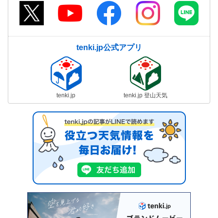
tenki.jp公式アプリ
tenki.jp
tenki.jp 登山天気