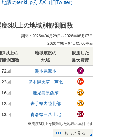
地震のtenki.jp公式X（旧Twitter）
震度3以上の地域別観測回数
期間：2026年04月29日～2026年08月07日
2026年08月07日05:00更新
度3以上の
地域震度の
観測した
震観測回数
地域
最大震度
72
回
熊本県熊本
23
回
熊本県天草・芦北
16
回
鹿児島県薩摩
13
回
岩手県内陸北部
12
回
青森県三八上北
※震度3以上を観測した地震の集計です
もっと見る