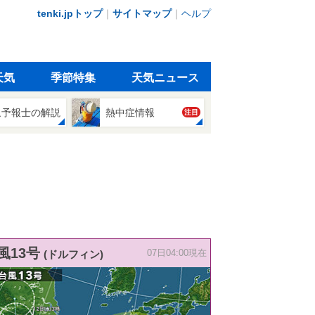
tenki.jpトップ
｜
サイトマップ
｜
ヘルプ
天気
季節特集
天気ニュース
象予報士の解説
熱中症情報
注目
風13号
(ドルフィン)
07日04:00現在