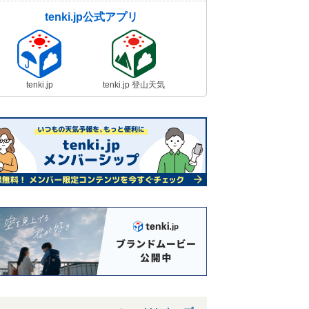
tenki.jp公式アプリ
tenki.jp
tenki.jp 登山天気