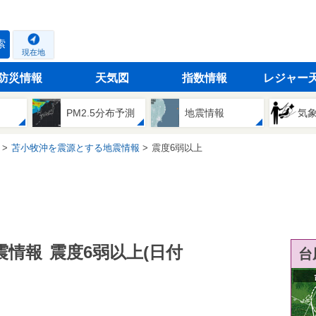
索
現在地
防災情報
天気図
指数情報
レジャー
PM2.5分布予測
地震情報
気
苫小牧沖を震源とする地震情報
震度6弱以上
震情報
震度6弱以上(日付
台