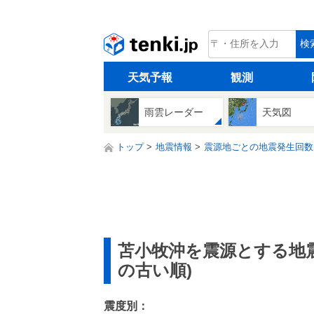
tenki.jp
検
天気予報
観測
雨雲レーダー
天気図
トップ
地震情報
震源地ごとの地震発生回数
苫小牧沖を震源とする地
の古い順)
震度別：