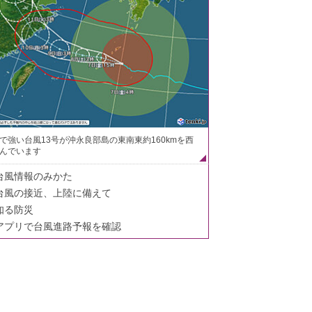
で強い台風13号が沖永良部島の東南東約160kmを西
んでいます
台風情報のみかた
台風の接近、上陸に備えて
知る防災
アプリで台風進路予報を確認