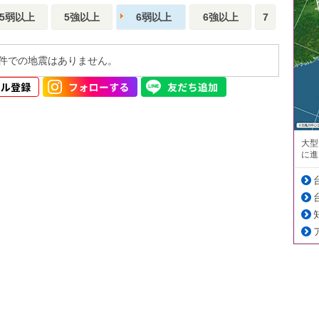
5弱以上
5強以上
6弱以上
6強以上
7
件での地震はありません。
大型
に進