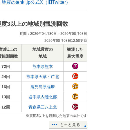
地震のtenki.jp公式X（旧Twitter）
震度3以上の地域別観測回数
期間：2026年04月30日～2026年08月08日
2026年08月08日12:50更新
度3以上の
地域震度の
観測した
震観測回数
地域
最大震度
72
回
熊本県熊本
24
回
熊本県天草・芦北
16
回
鹿児島県薩摩
13
回
岩手県内陸北部
12
回
青森県三八上北
※震度3以上を観測した地震の集計です
もっと見る