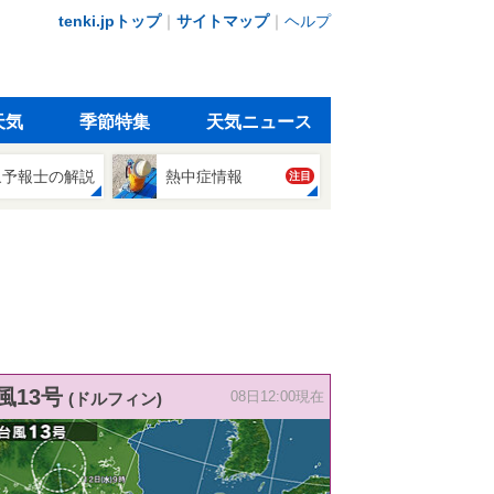
tenki.jpトップ
｜
サイトマップ
｜
ヘルプ
天気
季節特集
天気ニュース
象予報士の解説
熱中症情報
注目
風13号
(ドルフィン)
08日12:00現在