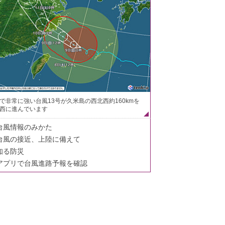
で非常に強い台風13号が久米島の西北西約160kmを
西に進んでいます
台風情報のみかた
台風の接近、上陸に備えて
知る防災
アプリで台風進路予報を確認