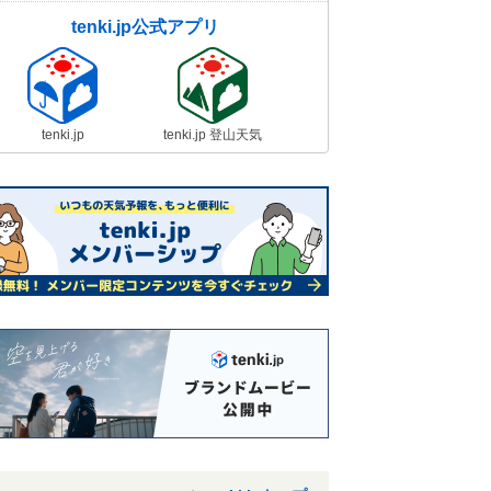
tenki.jp公式アプリ
tenki.jp
tenki.jp 登山天気