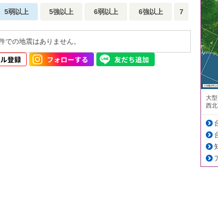
5弱以上
5強以上
6弱以上
6強以上
7
件での地震はありません。
大型
西北