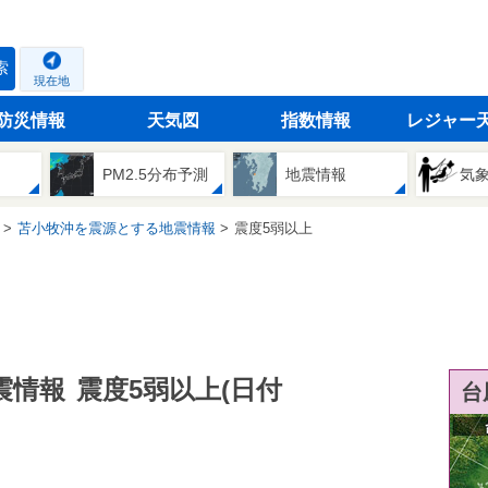
索
現在地
防災情報
天気図
指数情報
レジャー
PM2.5分布予測
地震情報
気
苫小牧沖を震源とする地震情報
震度5弱以上
震情報
震度5弱以上(日付
台