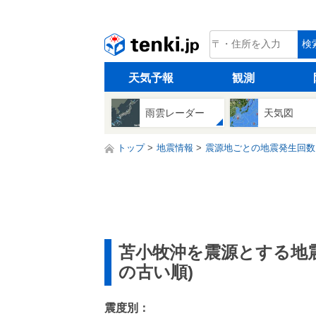
tenki.jp
検
天気予報
観測
雨雲レーダー
天気図
トップ
地震情報
震源地ごとの地震発生回数
苫小牧沖を震源とする地
の古い順)
震度別：