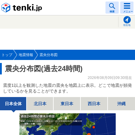
tenki.jp
検索
メニュー
現在地
トップ
地震情報
震央分布図
震央分布図(過去24時間)
2026年08月09日09:30現在
震度1以上を観測した地震の震央を地図上に表示。どこで地震が頻発
しているかを見ることができます。
日本全体
北日本
東日本
西日本
沖縄