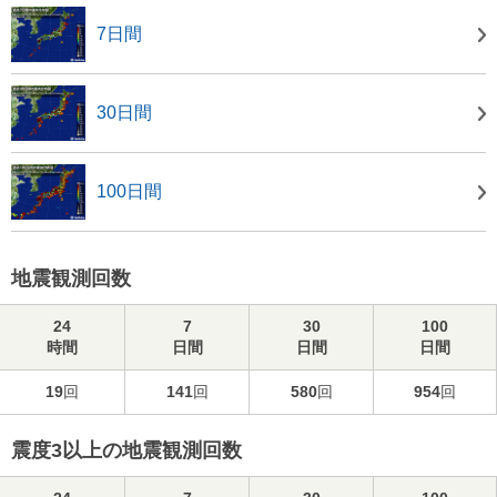
7日間
30日間
100日間
地震観測回数
24
7
30
100
時間
日間
日間
日間
19
回
141
回
580
回
954
回
震度3以上の地震観測回数