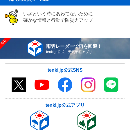
いざという時にあわてないために
確かな情報と行動で防災力アップ
雨雲レーダーで雨を回避！
tenki.jp公式 天気予報アプリ
tenki.jp公式SNS
tenki.jp公式アプリ