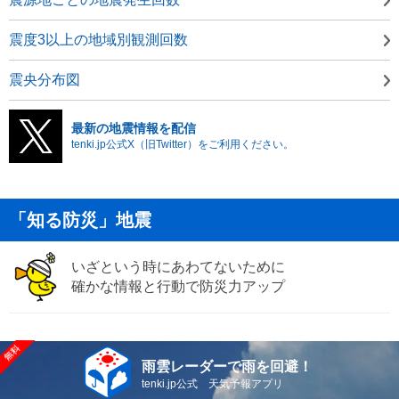
震度3以上の地域別観測回数
震央分布図
最新の地震情報を配信
tenki.jp公式X（旧Twitter）をご利用ください。
「知る防災」地震
いざという時にあわてないために
確かな情報と行動で防災力アップ
雨雲レーダーで雨を回避！
tenki.jp公式 天気予報アプリ