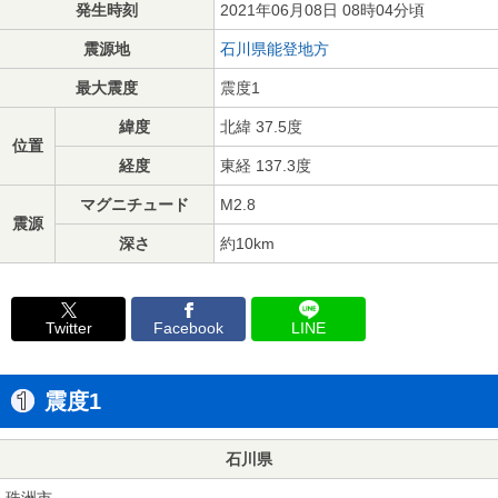
発生時刻
2021年06月08日 08時04分頃
震源地
石川県能登地方
最大震度
震度1
緯度
北緯 37.5度
位置
経度
東経 137.3度
マグニチュード
M2.8
震源
深さ
約10km
Twitter
Facebook
LINE
震度1
石川県
珠洲市