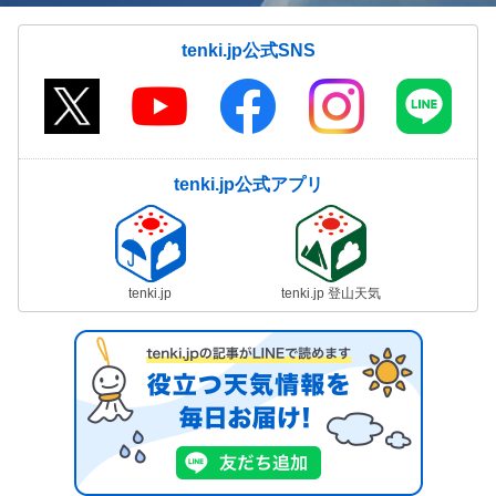
tenki.jp公式SNS
tenki.jp公式アプリ
tenki.jp
tenki.jp 登山天気