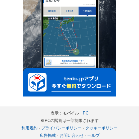
表示：
モバイル
｜
PC
※PCの閲覧は一部制限されます
利用規約
-
プライバシーポリシー
-
クッキーポリシー
広告掲載
-
お問い合わせ
-
ヘルプ