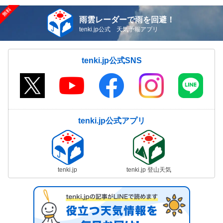
雨雲レーダーで雨を回避！
tenki.jp公式 天気予報アプリ
tenki.jp公式SNS
tenki.jp公式アプリ
tenki.jp
tenki.jp 登山天気