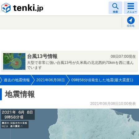
tenki.jp
検索
メニュー
現在地
台風13号情報
08日07:00現在
大型で非常に強い台風13号が久米島の北北西約70kmを西に進ん
でいます
過去の地震情報
2021年06月08日
09時58分頃発生した地震(最大震度1)
地震情報
2021年06月08日10:00発表