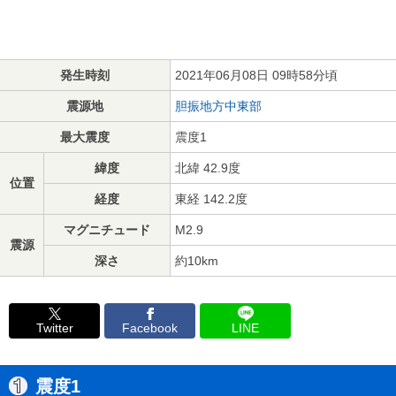
発生時刻
2021年06月08日 09時58分頃
震源地
胆振地方中東部
最大震度
震度1
緯度
北緯 42.9度
位置
経度
東経 142.2度
マグニチュード
M2.9
震源
深さ
約10km
Twitter
Facebook
LINE
震度1