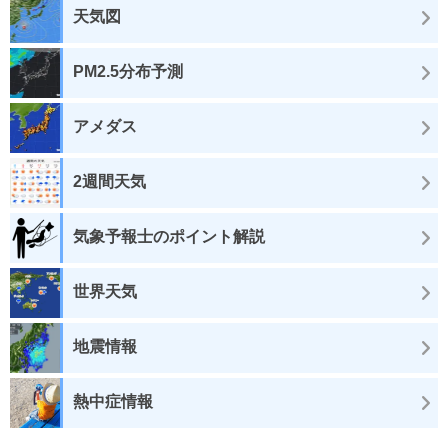
天気図
PM2.5分布予測
アメダス
2週間天気
気象予報士のポイント解説
世界天気
地震情報
熱中症情報