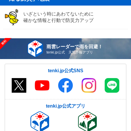
いざという時にあわてないために
確かな情報と行動で防災力アップ
雨雲レーダーで雨を回避！
tenki.jp公式 天気予報アプリ
tenki.jp公式SNS
tenki.jp公式アプリ