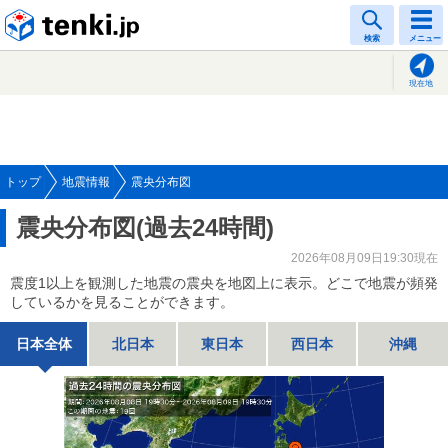
tenki.jp
検索
メニュー
現在地
トップ
地震情報
震央分布図
震央分布図(過去24時間)
2026年08月09日19:30現在
震度1以上を観測した地震の震央を地図上に表示。どこで地震が頻発
しているかを見ることができます。
日本全体
北日本
東日本
西日本
沖縄