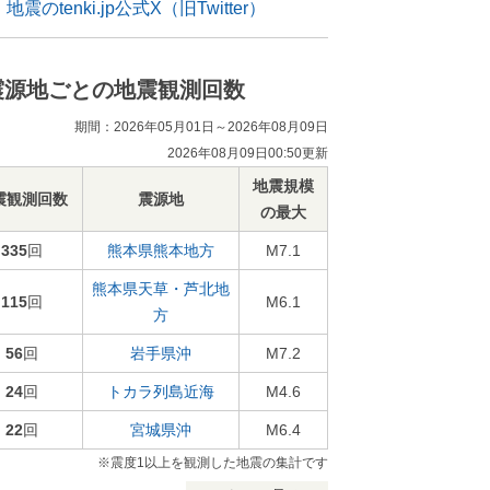
地震のtenki.jp公式X（旧Twitter）
震源地ごとの地震観測回数
期間：2026年05月01日～2026年08月09日
2026年08月09日00:50更新
地震規模
震観測回数
震源地
の最大
335
回
熊本県熊本地方
M7.1
熊本県天草・芦北地
115
回
M6.1
方
56
回
岩手県沖
M7.2
24
回
トカラ列島近海
M4.6
22
回
宮城県沖
M6.4
※震度1以上を観測した地震の集計です