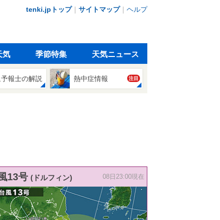
tenki.jpトップ
｜
サイトマップ
｜
ヘルプ
天気
季節特集
天気ニュース
象予報士の解説
熱中症情報
注目
風13号
(ドルフィン)
08日23:00現在