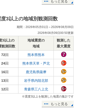
もっと見る
震度3以上の地域別観測回数
期間：2026年05月01日～2026年08月09日
2026年08月09日00:50更新
度3以上の
地域震度の
観測した
震観測回数
地域
最大震度
72
回
熊本県熊本
24
回
熊本県天草・芦北
16
回
鹿児島県薩摩
13
回
岩手県内陸北部
12
回
青森県三八上北
※震度3以上を観測した地震の集計です
もっと見る