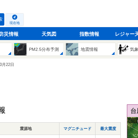
索
現在地
防災情報
天気図
指数情報
レジャー
PM2.5分布予測
地震情報
気
10月22日
報
台
震源地
マグニチュード
最大震度