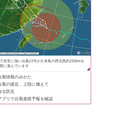
で非常に強い台風13号が久米島の西北西約250kmを
西に進んでいます
台風情報のみかた
台風の接近、上陸に備えて
知る防災
アプリで台風進路予報を確認