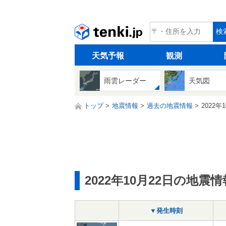
tenki.jp
検
天気予報
観測
雨雲レーダー
天気図
トップ
地震情報
過去の地震情報
2022年
2022年10月22日の地震情
▼発生時刻