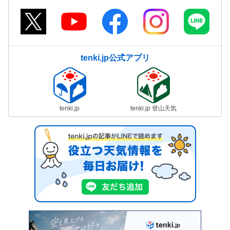
tenki.jp公式アプリ
tenki.jp
tenki.jp 登山天気