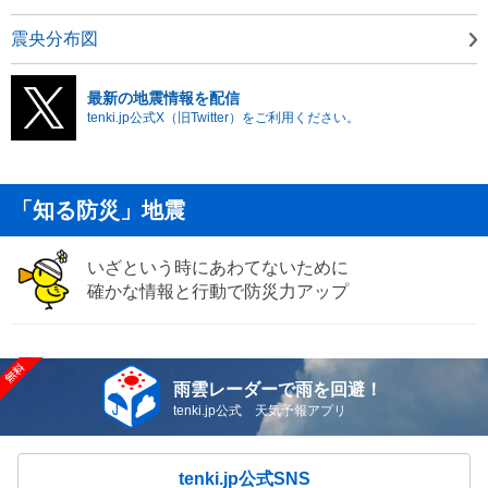
震央分布図
最新の地震情報を配信
tenki.jp公式X（旧Twitter）をご利用ください。
「知る防災」地震
いざという時にあわてないために
確かな情報と行動で防災力アップ
雨雲レーダーで雨を回避！
tenki.jp公式 天気予報アプリ
tenki.jp公式SNS